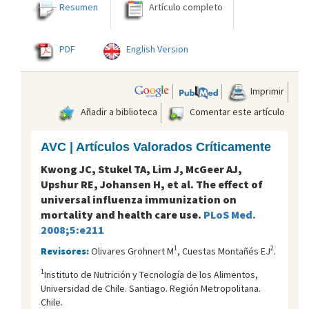
Resumen
Artículo completo
PDF
English Version
Imprimir
Añadir a biblioteca
Comentar este artículo
AVC | Artículos Valorados Críticamente
Kwong JC, Stukel TA, Lim J, McGeer AJ,
Upshur RE, Johansen H, et al. The effect of
universal influenza immunization on
mortality and health care use.
PLoS Med.
2008;5:e211
1
2
Revisores:
Olivares Grohnert M
, Cuestas Montañés EJ
.
1
Instituto de Nutrición y Tecnología de los Alimentos,
Universidad de Chile. Santiago. Región Metropolitana.
Chile.