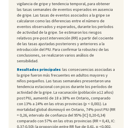
vigilancia de gripe y tendencia temporal, para obtener
las tasas semanales de eventos esperados en ausencia
de gripe. Las tasas de eventos asociados a la gripe se
calcularon como las diferencias entre el número de
eventos observados y esperados, durante los períodos
de actividad de la gripe. Se estimaron los riesgos
relativos pre-post intervención (RR) a partir del cociente
de las tasas ajustadas posteriores y anteriores a la
introducción del PIU. Para confirmar la robustez de las
conclusiones, se realizaron varios análisis de
sensibilidad.
Resultados principales
: las consecuencias asociadas a
la gripe fueron más frecuentes en adultos mayores y
niños pequeños. Las tasas semanales presentaron una
tendencia estacional con picos durante los períodos de
actividad de la gripe. La vacunación (población ≥12 años)
post PIU, aumentó de 18 a 38% en Ontario, comparado
con 13% a 24% en las otras provincias (p < 0,001). La
mortalidad global disminuyó en Ontario, 74% post PIU (RR
= 0,26, intervalo de confianza del 95% [IC] 0,20-0,34)
comparado con 57% en las otras provincias (RR = 0,43, IC:
0,37-0,50); la proporción entre RR fue de 0,61, p <0,002.