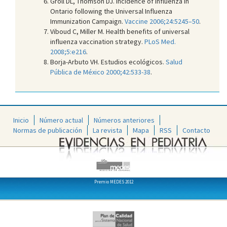
Groll DL, Thomson DJ. Incidence of influenza in
Ontario following the Universal Influenza
Immunization Campaign.
Vaccine 2006;24:5245–50
.
Viboud C, Miller M. Health benefits of universal
influenza vaccination strategy.
PLoS Med.
2008;5:e216
.
Borja-Arbuto VH. Estudios ecológicos.
Salud
Pública de México 2000;42:533-38
.
Inicio
Número actual
Números anteriores
Normas de publicación
La revista
Mapa
RSS
Contacto
Premio MEDES 2012