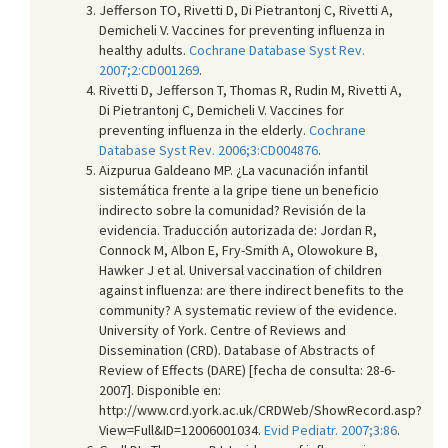
Jefferson TO, Rivetti D, Di Pietrantonj C, Rivetti A,
Demicheli V. Vaccines for preventing influenza in
healthy adults.
Cochrane Database Syst Rev.
2007;2:CD001269
.
Rivetti D, Jefferson T, Thomas R, Rudin M, Rivetti A,
Di Pietrantonj C, Demicheli V. Vaccines for
preventing influenza in the elderly.
Cochrane
Database Syst Rev. 2006;3:CD004876
.
Aizpurua Galdeano MP. ¿La vacunación infantil
sistemática frente a la gripe tiene un beneficio
indirecto sobre la comunidad? Revisión de la
evidencia. Traducción autorizada de: Jordan R,
Connock M, Albon E, Fry-Smith A, Olowokure B,
Hawker J et al. Universal vaccination of children
against influenza: are there indirect benefits to the
community? A systematic review of the evidence.
University of York. Centre of Reviews and
Dissemination (CRD). Database of Abstracts of
Review of Effects (DARE) [fecha de consulta: 28-6-
2007]. Disponible en:
http://www.crd.york.ac.uk/CRDWeb/ShowRecord.asp?
View=Full&ID=12006001034.
Evid Pediatr. 2007;3:86
.