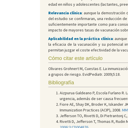
edad en niños y adolescentes (lactantes, pree
Relevancia clínica
: aunque la demostración 
del estudio se confirmaran, una reducción de 
suficientemente importante como para conside
impacto de mayores tasas de vacunación sobre
Aplicabilidad en la práctica clínica
: aunque
la eficacia de la vacunación y su potencial 
permitan juzgar el coste efectividad de la vacu
Cómo citar este artículo
Olivares Grohnert M, Cuestas E. La inmunización
a grupos de riesgo. EvidPediatr. 2009;5:18.
Bibliografía
Aizpurua Galdeano P, Escola Furlano R. 
urgencia, además de ser causa frecuent
Fiore AE, Shay DK, Broder K, Iskander J
Immunization Practices (ACIP), 2008.
MMW
Jefferson TO, Rivetti D, Di Pietrantonj C,
Rivetti D, Jefferson T, Thomas R, Rudin M,
2006;3:CD004876
.