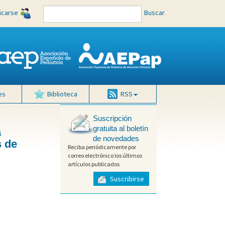
ficarse
Buscar
es
Biblioteca
RSS
Suscripción
gratuita al boletín
a
de novedades
s de
Reciba periódicamente por
correo electrónico los últimos
artículos publicados
Suscribirse