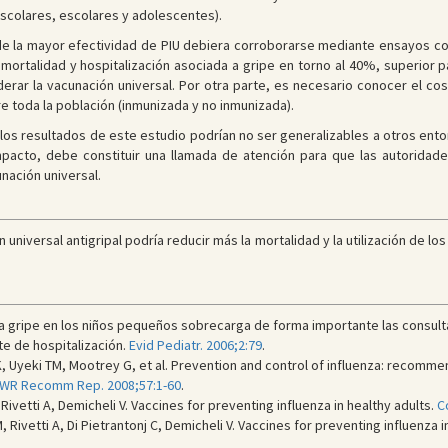
scolares, escolares y adolescentes).
de la mayor efectividad de PIU debiera corroborarse mediante ensayos co
mortalidad y hospitalización asociada a gripe en torno al 40%, superior pa
rar la vacunación universal. Por otra parte, es necesario conocer el cos
 toda la población (inmunizada y no inmunizada).
 los resultados de este estudio podrían no ser generalizables a otros ent
impacto, debe constituir una llamada de atención para que las autoridad
nación universal.
 universal antigripal podría reducir más la mortalidad y la utilización de lo
La gripe en los niños pequeños sobrecarga de forma importante las consulta
e de hospitalización.
Evid Pediatr. 2006;2:79
.
K, Uyeki TM, Mootrey G, et al. Prevention and control of influenza: recom
R Recomm Rep. 2008;57:1-60
.
 Rivetti A, Demicheli V. Vaccines for preventing influenza in healthy adults.
C
 Rivetti A, Di Pietrantonj C, Demicheli V. Vaccines for preventing influenza i