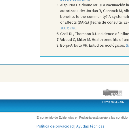
Aizpurua Galdeano MP. ¿La vacunación inf
autorizada de: Jordan R, Connock M, Albo
benefits to the community? A systematic
of Effects (DARE) [fecha de consulta: 
2007;3:86
.
Groll DL, Thomson DJ. Incidence of influ
Viboud C, Miller M. Health benefits of un
Borja-Arbuto VH. Estudios ecológicos.
S
Premio MEDES 2012
El contenido de Evidencias en Pediatría está sujeto a las condicion
Política de privacidad
|
Ayudas técnicas