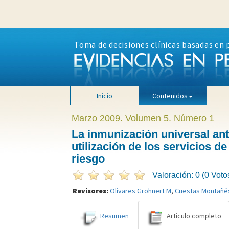
Toma de decisiones clínicas basadas en 
Inicio
Contenidos
Marzo 2009. Volumen 5. Número 1
La inmunización universal anti
utilización de los servicios d
riesgo
Valoración: 0 (0 Voto
Revisores:
Olivares Grohnert M
,
Cuestas Montañé
Resumen
Artículo completo