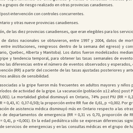
 a grupos de riesgo realizado en otras provincias canadienses.
e/post-intervención con controles concurrentes.
ntario y otras nueve provincias canadienses.
ción, de las diez provincias canadienses, que eran elegibles para los servic
s de datos nacionales se obtuvieron, entre 1997 y 2004, datos de mort
a entre instituciones, reingresos dentro de la semana del egreso) y co
tario, Quebec, Alberta y Manitoba). Los datos fueron modelizados media
e gripe y tendencia temporal, para obtener las tasas semanales de event
omo las diferencias entre el número de eventos observados y esperados, d
ención (RR) a partir del cociente de las tasas ajustadas posteriores y anter
ios análisis de sensibilidad.
 asociadas a la gripe fueron más frecuentes en adultos mayores y niños
eríodos de actividad de la gripe. La vacunación (población ≥12 años) pos
001). La mortalidad global disminuyó en Ontario, 74% post PIU (RR = 0,26
= 0,43, IC: 0,37-0,50); la proporción entre RR fue de 0,61, p <0,002. Por 
lización de asistencia médica disminuyó más en Ontario respecto a las otras
ión de departamentos de emergencia (RR = 0,31 vs 0,70, proporción de RR
 0,41, p <0,001). En la edad pediátrica sólo se expresan diferencias signif
 de servicios de emergencias y en las consultas médicas en el grupo de ha