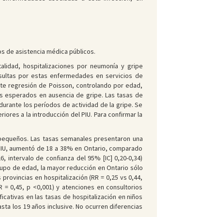
ios de asistencia médica públicos.
alidad, hospitalizaciones por neumonía y gripe
nsultas por estas enfermedades en servicios de
nte regresión de Poisson, controlando por edad,
os esperados en ausencia de gripe. Las tasas de
urante los períodos de actividad de la gripe. Se
iores a la introducción del PIU. Para confirmar la
 pequeños. Las tasas semanales presentaron una
t PIU, aumentó de 18 a 38% en Ontario, comparado
, intervalo de confianza del 95% [IC] 0,20-0,34)
grupo de edad, la mayor reducción en Ontario sólo
 provincias en hospitalización (RR = 0,25 vs 0,44,
 = 0,45, p <0,001) y atenciones en consultorios
icativas en las tasas de hospitalización en niños
sta los 19 años inclusive. No ocurren diferencias