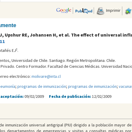
Imprimir
camente
J, Upshur RE, Johansen H, et al. The effect of universal i
11
2
ntañés EJ
.
mentos, Universidad de Chile. Santiago. Región Metropolitana. Chile.
l Privado. Centro Formador. Facultad de Ciencias Médicas. Universidad Naci
orreo electrónico:
molivare@inta.cl
neumonía
;
programas de inmunización
;
programas de inmunización
;
vacunas
 aceptación:
09/02/2009
Fecha de publicación:
12/02/2009
e inmunización universal antigripal (PIU) dirigido a la población mayor d
 de los departamentos de emergencias y visitas a consultas médicas po