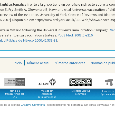
antil sistemática frente a la gripe tiene un beneficio indirecto sobre la co
n E, Fry-Smith A, Olowokure B, Hawker J et al. Universal vaccination of chil
 review of the evidence. University of York. Centre of Reviews and Dissem
28-6-2007]. Disponible en: http://www.crd.york.ac.uk/CRDWeb/ShowRecord.a
enza in Ontario following the Universal Influenza Immunization Campaign.
Vac
iversal influenza vaccination strategy.
PLoS Med. 2008;5:e216
.
alud Pública de México 2000;42:533-38
.
Inicio
Número actual
Números anteriores
Normas de publ
Premio a la
Avalado por:
Licencias Creative
Estamos en:
transparencia del
Asociación
Commons
Epistemonik
SNS
Latinoamericana
de Pediatría
es de la licencia
Creative Commons
Reconocimiento-No comercial-Sin obras derivadas 4.0