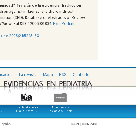
munidad? Revisión de la evidencia. Traducción
dren against influenza: are there indirect
ination (CRD). Database of Abstracts of Review
sp?View=Full&ID=12006001034.
Evid Pediatr.
cine 2006;24:5245–50
.
icación
La revista
Mapa
RSS
Contacto
Una plataforma de:
Adheridos a la
Lúa Ediciones 3.0
iniciativa All Trials
os
 España
ISSN | 1885-7388