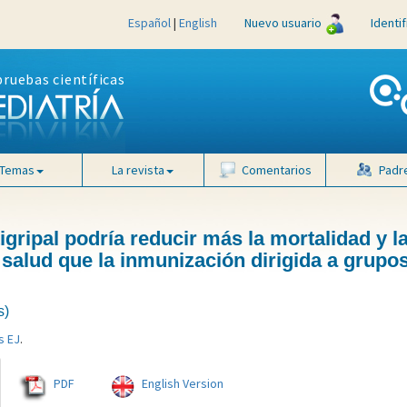
Español
|
English
Nuevo usuario
Identi
pruebas científicas
Temas
La revista
Comentarios
Padr
gripal podría reducir más la mortalidad y l
e salud que la inmunización dirigida a grupo
s)
s EJ
.
PDF
English Version