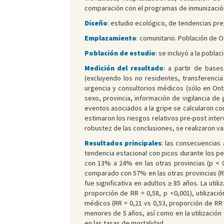
comparación con el programas de inmunización
Diseño
: estudio ecológico, de tendencias pr
Emplazamiento
: comunitario. Población de O
Población de estudio
: se incluyó a la pobla
Medición del resultado
: a partir de base
(excluyendo los no residentes, transferenci
urgencia y consultorios médicos (sólo en On
sexo, provincia, información de vigilancia d
eventos asociados a la gripe se calcularon c
estimaron los riesgos relativos pre-post interv
robustez de las conclusiones, se realizaron var
Resultados principales
: las consecuencias
tendencia estacional con picos durante los p
con 13% a 24% en las otras provincias (p < 0,
comparado con 57% en las otras provincias (RR 
fue significativa en adultos ≥ 85 años. La uti
proporción de RR = 0,58, p <0,001), utilizac
médicos (RR = 0,21 vs 0,53, proporción de RR =
menores de 5 años, así como en la utilización
en las tasas de mortalidad.