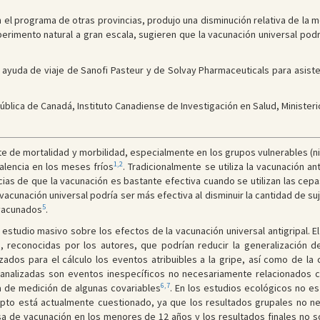
 el programa de otras provincias, produjo una disminución relativa de la mor
erimento natural a gran escala, sugieren que la vacunación universal podr
o ayuda de viaje de Sanofi Pasteur y de Solvay Pharmaceuticals para asiste
ública de Canadá, Instituto Canadiense de Investigación en Salud, Ministeri
nte de mortalidad y morbilidad, especialmente en los grupos vulnerables 
1,2
alencia en los meses fríos
. Tradicionalmente se utiliza la vacunación ant
cias de que la vacunación es bastante efectiva cuando se utilizan las cepa
a vacunación universal podría ser más efectiva al disminuir la cantidad de s
5
 vacunados
.
r estudio masivo sobre los efectos de la vacunación universal antigripal. 
es, reconocidas por los autores, que podrían reducir la generalización
zados para el cálculo los eventos atribuibles a la gripe, así como de la
s analizadas son eventos inespecíficos no necesariamente relacionados c
6,7
ta de medición de algunas covariables
. En los estudios ecológicos no es
to está actualmente cuestionado, ya que los resultados grupales no ne
tasa de vacunación en los menores de 12 años y los resultados finales no