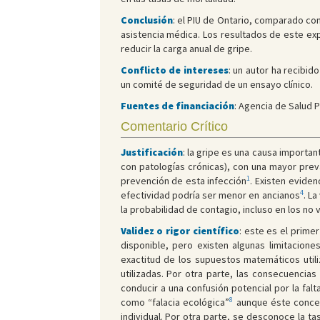
Conclusión
: el PIU de Ontario, comparado con
asistencia médica. Los resultados de este exp
reducir la carga anual de gripe.
Conflicto de intereses
: un autor ha recibid
un comité de seguridad de un ensayo clínico.
Fuentes de financiación
: Agencia de Salud P
Comentario Crítico
Justificación
: la gripe es una causa importa
con patologías crónicas), con una mayor prev
1
prevención de esta infección
. Existen eviden
4
efectividad podría ser menor en ancianos
. L
la probabilidad de contagio, incluso en los no
Validez o rigor científico
: este es el prime
disponible, pero existen algunas limitacion
exactitud de los supuestos matemáticos utili
utilizadas. Por otra parte, las consecuencia
conducir a una confusión potencial por la fal
8
como “falacia ecológica”
aunque éste concep
individual. Por otra parte, se desconoce la 