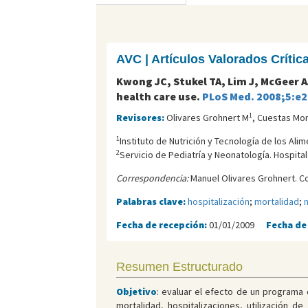
AVC | Artículos Valorados Críti
Kwong JC, Stukel TA, Lim J, McGeer A
health care use.
PLoS Med. 2008;5:e2
1
Revisores:
Olivares Grohnert M
, Cuestas Mo
1
Instituto de Nutrición y Tecnología de los Ali
2
Servicio de Pediatría y Neonatología. Hospita
Correspondencia:
Manuel Olivares Grohnert. C
Palabras clave:
hospitalización
;
mortalidad
;
Fecha de recepción:
01/01/2009
Fecha de
Resumen Estructurado
Objetivo
: evaluar el efecto de un programa d
mortalidad, hospitalizaciones, utilización