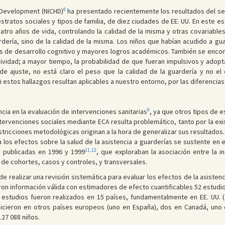
8
h Development (NICHD)
ha presentado recientemente los resultados del se
tratos sociales y tipos de familia, de diez ciudades de EE. UU. En este es
uatro años de vida, controlando la calidad de la misma y otras covariables 
dería, sino de la calidad de la misma. Los niños que habían acudido a gu
s de desarrollo cognitivo y mayores logros académicos. También se encont
sividad; a mayor tiempo, la probabilidad de que fueran impulsivos y adop
e ajuste, no está claro el peso que la calidad de la guardería y no el
 si estos hallazgos resultan aplicables a nuestro entorno, por las diferencia
9
cia en la evaluación de intervenciones sanitarias
, ya que otros tipos de 
tervenciones sociales mediante ECA resulta problemático, tanto por la exis
stricciones metodológicas originan a la hora de generalizar sus resultados.
 a los efectos sobre la salud de la asistencia a guarderías se sustente e
11,12
 publicadas en 1996 y 1999
, que exploraban la asociación entre la i
s de cohortes, casos y controles, y transversales.
realizar una revisión sistemática para evaluar los efectos de la asistencia
aron información válida con estimadores de efecto cuantificables 52 estudi
estudios fueron realizados en 15 países, fundamentalmente en EE. UU. (21
 hicieron en otros países europeos (uno en España), dos en Canadá, uno
127 088 niños.