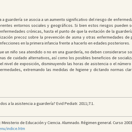
ia a guardería se asocia a un aumento significativo del riesgo de enfermeda
ferentes entornos sociales y geográficos. Si bien estos riesgos pueden 
nfermedades crónicas, hasta el punto de que la evitación de la guardería
arización precoz sobre la prevención de asma y otras enfermedades de p
infecciones en la primera infancia frente a hacerlo en edades posteriores.
 que un niño sea atendido o no en una guardería, no deben considerarse s
emas de cuidado alternativos, así como los posibles beneficios de socializ
 el nivel de exposición, disminuyendo las horas de asistencia o el númer
nfermedades, extremando las medidas de higiene y dictando normas clar
s a la asistencia a guardería? Evid Pediatr. 2011;7:1.
e: Ministerio de Educación y Ciencia. Alumnado. Régimen general. Curso 2003-
enu/indice.htm