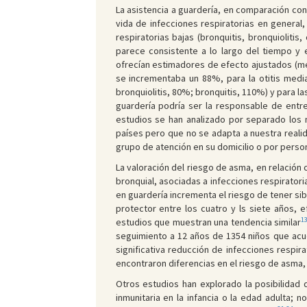
La asistencia a guardería, en comparación con
vida de infecciones respiratorias en general,
respiratorias bajas (bronquitis, bronquioliti
parece consistente a lo largo del tiempo y 
ofrecían estimadores de efecto ajustados (medi
se incrementaba un 88%, para la otitis medi
bronquiolitis, 80%; bronquitis, 110%) y para l
guardería podría ser la responsable de entre
estudios se han analizado por separado los 
países pero que no se adapta a nuestra real
grupo de atención en su domicilio o por persona
La valoración del riesgo de asma, en relación 
bronquial, asociadas a infecciones respirator
en guardería incrementa el riesgo de tener si
protector entre los cuatro y ls siete años,
1
estudios que muestran una tendencia similar
seguimiento a 12 años de 1354 niños que acud
significativa reducción de infecciones respira
encontraron diferencias en el riesgo de asma, r
Otros estudios han explorado la posibilidad
inmunitaria en la infancia o la edad adulta; 