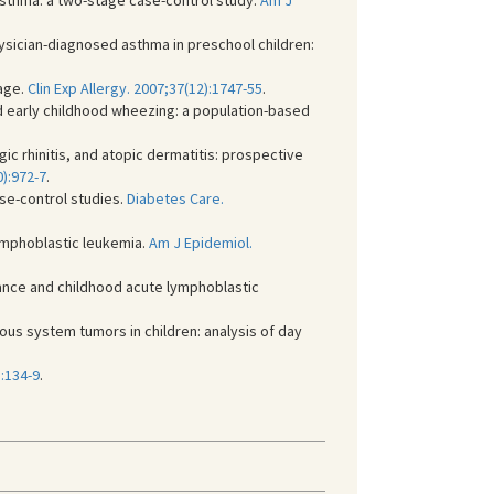
asthma: a two-stage case-control study.
Am J
hysician-diagnosed asthma in preschool children:
 age.
Clin Exp Allergy. 2007;37(12):1747-55
.
d early childhood wheezing: a population-based
gic rhinitis, and atopic dermatitis: prospective
):972-7
.
ase-control studies.
Diabetes Care.
ymphoblastic leukemia.
Am J Epidemiol.
dance and childhood acute lymphoblastic
vous system tumors in children: analysis of day
):134-9
.