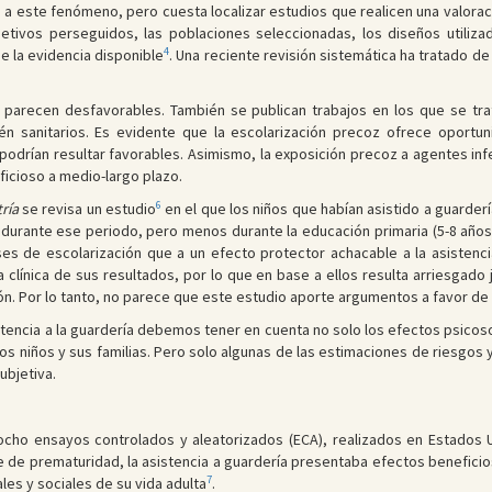
as a este fenómeno, pero cuesta localizar estudios que realicen una valora
etivos perseguidos, las poblaciones seleccionadas, los diseños utiliza
4
de la evidencia disponible
. Una reciente revisión sistemática ha tratado de 
 parecen desfavorables. También se publican trabajos en los que se tra
n sanitarios. Es evidente que la escolarización precoz ofrece oportu
odrían resultar favorables. Asimismo, la exposición precoz a agentes inf
ficioso a medio-largo plazo.
6
ría
se revisa un estudio
en el que los niños que habían asistido a guarder
is durante ese periodo, pero menos durante la educación primaria (5-8 añ
s de escolarización que a un efecto protector achacable a la asistenci
a clínica de sus resultados, por lo que en base a ellos resulta arriesgado
ción. Por lo tanto, no parece que este estudio aporte argumentos a favor de 
ncia a la guardería debemos tener en cuenta no solo los efectos psicosocia
los niños y sus familias. Pero solo algunas de las estimaciones de riesgos 
ubjetiva.
 ocho ensayos controlados y aleatorizados (ECA), realizados en Estados U
e prematuridad, la asistencia a guardería presentaba efectos beneficioso
7
les y sociales de su vida adulta
.