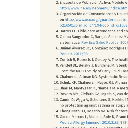
Encuesta de Población Activa. Módulo espe
http://www.ine.es/inebmenu/indice.htm
Organización de Consumidores y Usuarios
en
http://www.ocu.org/guardereiacute
p216501/prm_id_c/7104/cop_id_c/1053
Barros FC. Child-care attendance and co
Ochoa Sangrador C, Barajas Sanchez MV, 
sistematica.
Rev Esp Salud Publica. 2007
Buñuel Álvarez JC, González Rodríguez M
Pediatr. 2011;7:8
.
Zoritch B, Roberts I, Oakley A. The heal
Vandell DL, Belsky J, Burchinal M, Stein
From the NICHD Study of Early Child Ca
Chalmers I, Altman DG. Systematic Revi
Schulz KF, Chalmers I, Hayes RJ, Altman 
Uhari M, Mantysaari K, Niemela M. A meta
Rovers MM, Zielhuis GA, Ingels K, van der
Caudri D, Wijga A, Scholtens S, Kerkhof
no protection against asthma or atopy a
Chong Neto HJ, Rosario NA. Risk factors f
Garcia-Marcos L, Mallol J, Sole D, Brand P
Pediatr Allergy Immunol. 2010;21(5):878-