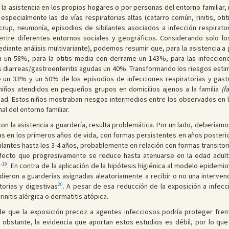
 la asistencia en los propios hogares o por personas del entorno familiar
 especialmente las de vías respiratorias altas (catarro común, rinitis, o
s, crup, neumonía, episodios de sibilantes asociados a infección respirato
entre diferentes entornos sociales y geográficos. Considerando solo l
ante análisis multivariante), podemos resumir que, para la asistencia a gu
a un 58%, para la otitis media con derrame un 143%, para las infeccion
as diarreas/gastroenteritis agudas un 40%. Transformando los riesgos estim
 un 33% y un 50% de los episodios de infecciones respiratorias y gastr
niños atendidos en pequeños grupos en domicilios ajenos a la familia
(f
idad. Estos niños mostraban riesgos intermedios entre los observados en
l del entorno familiar.
con la asistencia a guardería, resulta problemática. Por un lado, deberíamo
ias en los primeros años de vida, con formas persistentes en años posteri
bilantes hasta los 3-4 años, probablemente en relación con formas transit
 efecto que progresivamente se reduce hasta atenuarse en la edad adult
3-19
. En contra de la aplicación de la hipótesis higiénica al modelo epidem
ieron a guarderías asignadas aleatoriamente a recibir o no una interve
20
torias y digestivas
. A pesar de esa reducción de la exposición a infecc
initis alérgica o dermatitis atópica.
 de que la exposición precoz a agentes infecciosos podría proteger fre
no obstante, la evidencia que aportan estos estudios es débil, por lo que