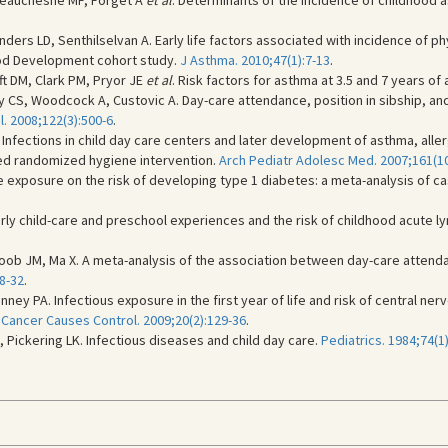
 Beauchesne MF, Forget A
et al
. Determinants of the incidence of childhood 
ers LD, Senthilselvan A. Early life factors associated with incidence of p
ood Development cohort study.
J Asthma. 2010;47(1):7-13
.
ft DM, Clark PM, Pryor JE
et al
. Risk factors for asthma at 3.5 and 7 years of
 CS, Woodcock A, Custovic A. Day-care attendance, position in sibship, an
l. 2008;122(3):500-6
.
 Infections in child day care centers and later development of asthma, aller
led randomized hygiene intervention.
Arch Pediatr Adolesc Med. 2007;161(10
re exposure on the risk of developing type 1 diabetes: a meta-analysis of c
ly child-care and preschool experiences and the risk of childhood acute l
Ayoob JM, Ma X. A meta-analysis of the association between day-care atten
18-32
.
ney PA. Infectious exposure in the first year of life and risk of central ner
.
Cancer Causes Control. 2009;20(2):129-36
.
Pickering LK. Infectious diseases and child day care.
Pediatrics. 1984;74(1