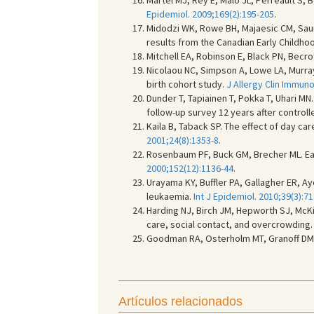
Martel MJ, Rey E, Malo JL, Perreault S,
Epidemiol. 2009;169(2):195-205
.
Midodzi WK, Rowe BH, Majaesic CM, Saund
results from the Canadian Early Childh
Mitchell EA, Robinson E, Black PN, Becro
Nicolaou NC, Simpson A, Lowe LA, Murray
birth cohort study.
J Allergy Clin Immuno
Dunder T, Tapiainen T, Pokka T, Uhari MN.
follow-up survey 12 years after control
Kaila B, Taback SP. The effect of day ca
2001;24(8):1353-8
.
Rosenbaum PF, Buck GM, Brecher ML. Ear
2000;152(12):1136-44
.
Urayama KY, Buffler PA, Gallagher ER, 
leukaemia.
Int J Epidemiol. 2010;39(3):7
Harding NJ, Birch JM, Hepworth SJ, McKin
care, social contact, and overcrowding
Goodman RA, Osterholm MT, Granoff DM, 
Artículos relacionados