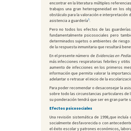
encontrar en la literatura múltiples referenci
trabajos una gran heterogeneidad en los obj
obstáculo para la valoración e interpretación 
5
asistencia a guardería
.
Pero no todos los efectos de las guarderías
fundamentalmente psicosociales pero tambié
determinados sujetos o ambientes de riesgo p
de la respuesta inmunitaria que resultará bene
En el presente número de
Evidencias en Pediat
más infecciones respiratorias febriles y otit
aumento de infecciones en los primeros mese
información que permita valorar la importanci
adelantar o retrasar el inicio de la escolariza
Para poder recomendar o desaconsejar la asiste
sobre todo las circunstancias particulares de 
su ponderación tendrá que ser en gran parte s
Efectos psicosociales
Una revisión sistemática de 1998,que incluía
socialmente desfavorecida o con antecedente d
el éxito escolar y patrones económicos, labora