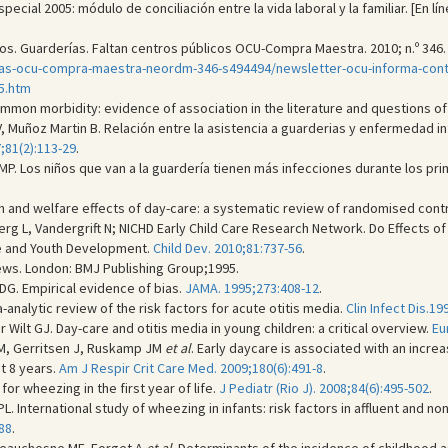
cial 2005: módulo de conciliación entre la vida laboral y la familiar. [En lí
. Guarderías. Faltan centros públicos OCU-Compra Maestra. 2010; n.º 346. [E
-as-ocu-compra-maestra-neordm-346-s494494/newsletter-ocu-informa-cont
5.htm
mmon morbidity: evidence of association in the literature and questions of
Muñoz Martin B. Relación entre la asistencia a guarderias y enfermedad inf
;81(2):113-29
.
P. Los niños que van a la guardería tienen más infecciones durante los pr
th and welfare effects of day-care: a systematic review of randomised contro
berg L, Vandergrift N; NICHD Early Child Care Research Network. Do Effects of
re and Youth Development.
Child Dev. 2010;81:737-56
.
ews. London: BMJ Publishing Group;1995.
DG. Empirical evidence of bias.
JAMA. 1995;273:408-12
.
-analytic review of the risk factors for acute otitis media.
Clin Infect Dis.19
 Wilt GJ. Day-care and otitis media in young children: a critical overview.
Eu
 M, Gerritsen J, Ruskamp JM
et al
. Early daycare is associated with an incre
t 8 years.
Am J Respir Crit Care Med. 2009;180(6):491-8
.
or wheezing in the first year of life.
J Pediatr (Rio J). 2008;84(6):495-502
.
L. International study of wheezing in infants: risk factors in affluent and non-
88
.