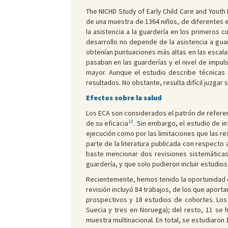
The NICHD Study of Early Child Care and Yout
de una muestra de 1364 niños, de diferentes es
la asistencia a la guardería en los primeros c
desarrollo no depende de la asistencia a guar
obtenían puntuaciones más altas en las escala
pasaban en las guarderías y el nivel de impul
mayor. Aunque el estudio describe técnicas d
resultados. No obstante, resulta difícil juzgar
Efectos sobre la salud
Los ECA son considerados el patrón de referen
10
de su eficacia
. Sin embargo, el estudio de in
ejecución como por las limitaciones que las re
parte de la literatura publicada con respecto
baste mencionar dos revisiones sistemáticas
guardería, y que solo pudieron incluir estudio
Recientemente, hemos tenido la oportunidad de 
revisión incluyó 84 trabajos, de los que aport
prospectivos y 18 estudios de cohortes. Los 
Suecia y tres en Noruega); del resto, 11 se
muestra multinacional. En total, se estudiaron 