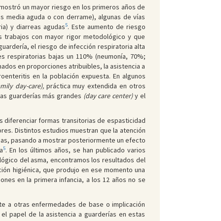
, mostró un mayor riesgo en los primeros años de
titis media aguda o con derrame), algunas de vías
5
ria) y diarreas agudas
. Este aumento de riesgo
os trabajos con mayor rigor metodológico y que
ardería, el riesgo de infección respiratoria alta
es respiratorias bajas un 110% (neumonía, 70%;
ados en proporciones atribuibles, la asistencia a
oenteritis en la población expuesta. En algunos
amily day-care),
práctica muy extendida en otros
 las guarderías más grandes
(day care center)
y el
s diferenciar formas transitorias de espasticidad
ores. Distintos estudios muestran que la atención
orias, pasando a mostrar posteriormente un efecto
5
a
. En los últimos años, se han publicado varios
iológico del asma, encontramos los resultados del
nción higiénica, que produjo en ese momento una
iones en la primera infancia, a los 12 años no se
nte a otras enfermedades de base o implicación
 el papel de la asistencia a guarderías en estas