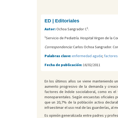
ED | Editoriales
1
Autor:
Ochoa Sangrador C
.
1
Servicio de Pediatría. Hospital Virgen de la C
Correspondencia:
Carlos Ochoa Sangrador. Cor
Palabras clave:
enfermedad aguda
;
factores
Fecha de publicación:
16/02/2011
En los últimos años se viene manteniendo u
aumento progresivo de la demanda y creació
factores de índole sociolaboral, como es el 
monoparentales. Según encuestas oficiales pu
que un 20,7% de la población activa declarab
infraestimar el uso real de las guarderías, al
Es opinión generalizada entre padres y profes