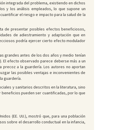
ción integrada del problema, existiendo en dichos
dos y los análisis empleados, lo que supone un
cuantificar el riesgo e impacto para la salud de la
ta de presentar posibles efectos beneficiosos,
nidades de adiestramiento y adaptación que en
ecciosos podría ejercer cierto efecto modulador
ías grandes antes de los dos años y medio tenían
os). El efecto observado parece deberse más a un
a precoz a la guardería. Los autores no aportan
 juzgar las posibles ventajas e inconvenientes de
la guardería.
les y sanitarios descritos en la literatura, sino
y beneficios pueden ser cuantificadas, por lo que
nidos (EE. UU.), mostró que, para una población
s sobre el desarrollo conductual en la infancia,