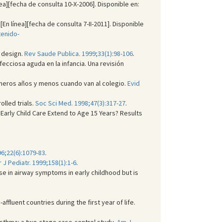
nea][fecha de consulta 10-X-2006]. Disponible en:
n línea][fecha de consulta 7-II-2011]. Disponible
enido-
 design.
Rev Saude Publica. 1999;33(1):98-106
.
ecciosa aguda en la infancia. Una revisión
imeros años y menos cuando van al colegio.
Evid
lled trials.
Soc Sci Med. 1998;47(3):317-27
.
 Early Child Care Extend to Age 15 Years? Results
96;22(6):1079-83
.
r J Pediatr. 1999;158(1):1-6
.
ase in airway symptoms in early childhood but is
affluent countries during the first year of life.