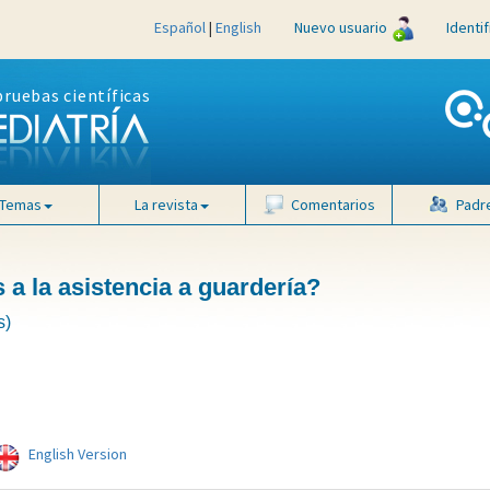
Español
|
English
Nuevo usuario
Identi
pruebas científicas
Temas
La revista
Comentarios
Padr
 a la asistencia a guardería?
s)
English Version