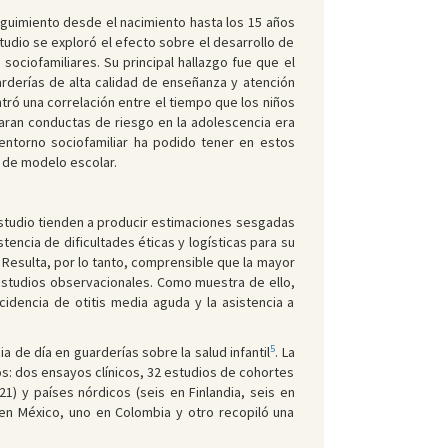
guimiento desde el nacimiento hasta los 15 años
tudio se exploró el efecto sobre el desarrollo de
sociofamiliares. Su principal hallazgo fue que el
arderías de alta calidad de enseñanza y atención
ró una correlación entre el tiempo que los niños
taran conductas de riesgo en la adolescencia era
 entorno sociofamiliar ha podido tener en estos
s de modelo escolar.
estudio tienden a producir estimaciones sesgadas
tencia de dificultades éticas y logísticas para su
 Resulta, por lo tanto, comprensible que la mayor
n estudios observacionales. Como muestra de ello,
ncidencia de otitis media aguda y la asistencia a
5
 de día en guarderías sobre la salud infantil
. La
os: dos ensayos clínicos, 32 estudios de cohortes
) y países nórdicos (seis en Finlandia, seis en
 en México, uno en Colombia y otro recopiló una