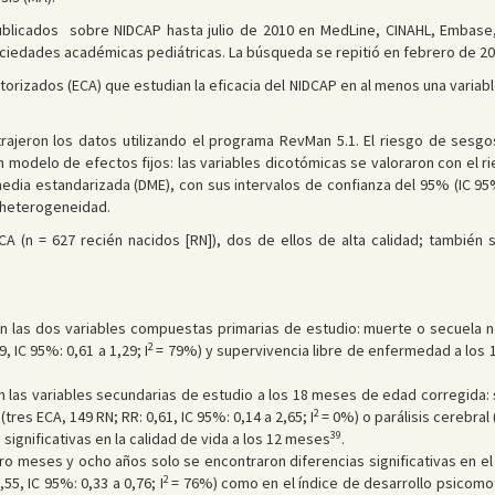
blicados sobre NIDCAP hasta julio de 2010 en MedLine, CINAHL, Embase,
ciedades académicas pediátricas. La búsqueda se repitió en febrero de 201
atorizados (ECA) que estudian la eficacia del NIDCAP en al menos una varia
rajeron los datos utilizando el programa RevMan 5.1. El riesgo de sesgo
 modelo de efectos fijos: las variables dicotómicas se valoraron con el rie
media estandarizada (DME), con sus intervalos de confianza del 95% (IC 95%
la heterogeneidad.
CA (n = 627 recién nacidos [RN]), dos de ellos de alta calidad; también
o
 en las dos variables compuestas primarias de estudio: muerte o secuela 
2
, IC 95%: 0,61 a 1,29; I
= 79%) y supervivencia libre de enfermedad a los
n las variables secundarias de estudio a los 18 meses de edad corregida: s
2
(tres ECA, 149 RN; RR: 0,61, IC 95%: 0,14 a 2,65; I
= 0%) o parálisis cerebral (
39
ignificativas en la calidad de vida a los 12 meses
.
ro meses y ocho años solo se encontraron diferencias significativas en el 
2
55, IC 95%: 0,33 a 0,76; I
= 76%) como en el índice de desarrollo psicomoto