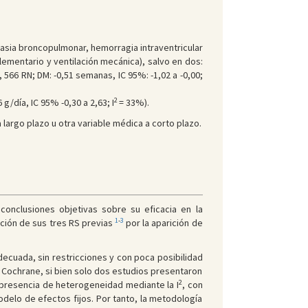
plasia broncopulmonar, hemorragia intraventricular
plementario y ventilación mecánica), salvo en dos:
 566 RN; DM: -0,51 semanas, IC 95%: -1,02 a -0,00;
2
g/día, IC 95% -0,30 a 2,63; I
= 33%).
largo plazo u otra variable médica a corto plazo.
onclusiones objetivas sobre su eficacia en la
1
-
3
ación de sus tres RS previas
por la aparición de
decuada, sin restricciones y con poca posibilidad
n Cochrane, si bien solo dos estudios presentaron
2
a presencia de heterogeneidad mediante la I
, con
elo de efectos fijos. Por tanto, la metodología