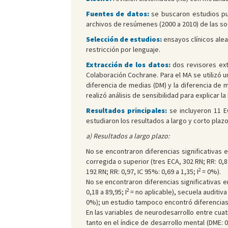
Fuentes de datos:
se buscaron estudios pu
archivos de resúmenes (2000 a 2010) de las so
Selección de estudios:
ensayos clínicos ale
restricción por lenguaje.
Extracción de los datos:
dos revisores ext
Colaboración Cochrane. Para el MA se utilizó un
diferencia de medias (DM) y la diferencia de 
realizó análisis de sensibilidad para explicar 
Resultados principales:
se incluyeron 11 E
estudiaron los resultados a largo y corto plaz
a) Resultados a largo plazo:
No se encontraron diferencias significativas
corregida o superior (tres ECA, 302 RN; RR: 0,89
2
192 RN; RR: 0,97, IC 95%: 0,69 a 1,35; I
= 0%).
No se encontraron diferencias significativas e
2
0,18 a 89,95; I
= no aplicable), secuela auditiva 
0%); un estudio tampoco encontró diferencias s
En las variables de neurodesarrollo entre cuat
tanto en el índice de desarrollo mental (DME: 0,