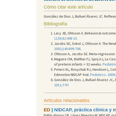
Cómo citar este artículo
González de Dios J, Buñuel Álvarez JC. Reflexio
Bibliografía
Lacy JB, Ohlsson A. Behavioral outcomes 
1193;82:408-15
.
Jacobs SE, Sokol J, Ohlsson A. The New
2002;140:699-706
.
Ohlsson A, Jacobs SE. Meta-regression ca
Maguire CM, Walther FJ, Sprij AJ, Le Ces
of preterm infants < 32 weeks.
Pediatri
Peters KL, Rosychuk RJ, Hendson L, Cot
Edmonton NIDCAP trial.
Pediatrics. 2009
González de Dios J, Buñuel Álvarez JC, 
2011;7:97
.
Artículos relacionados
ED
|
NIDCAP, práctica clínica y m
Pallás Alonso CR, López Maestro M. NIDCAP, práct