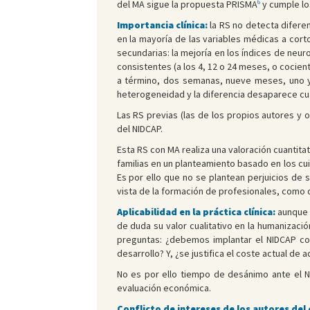
6
del MA sigue la propuesta PRISMA
y cumple lo
Importancia clínica:
la RS no detecta diferen
en la mayoría de las variables médicas a corto
secundarias: la mejoría en los índices de neu
consistentes (a los 4, 12 o 24 meses, o cocient
a término, dos semanas, nueve meses, uno y 
heterogeneidad y la diferencia desaparece cua
Las RS previas (las de los propios autores y 
del NIDCAP.
Esta RS con MA realiza una valoración cuantitat
familias en un planteamiento basado en los cu
Es por ello que no se plantean perjuicios de
vista de la formación de profesionales, como 
Aplicabilidad en la práctica clínica:
aunque 
de duda su valor cualitativo en la humanizació
preguntas: ¿debemos implantar el NIDCAP co
desarrollo? Y, ¿se justifica el coste actual de
No es por ello tiempo de desánimo ante el NI
evaluación económica.
Conflicto de intereses de los autores del