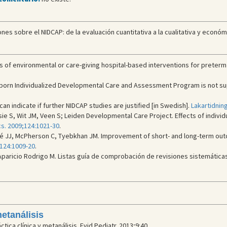
nes sobre el NIDCAP: de la evaluación cuantitativa a la cualitativa y económi
of environmental or care-giving hospital-based interventions for preterm i
born Individualized Developmental Care and Assessment Program is not su
n indicate if further NIDCAP studies are justified [in Swedish].
Lakartidnin
sie S, Wit JM, Veen S; Leiden Developmental Care Project. Effects of indivi
cs. 2009;124:1021-30
.
é JJ, McPherson C, Tyebkhan JM. Improvement of short- and long-term outco
;124:1009-20
.
Aparicio Rodrigo M. Listas guía de comprobación de revisiones sistemática
etanálisis
ica clínica y metanálisis. Evid Pediatr. 2013;9:40.