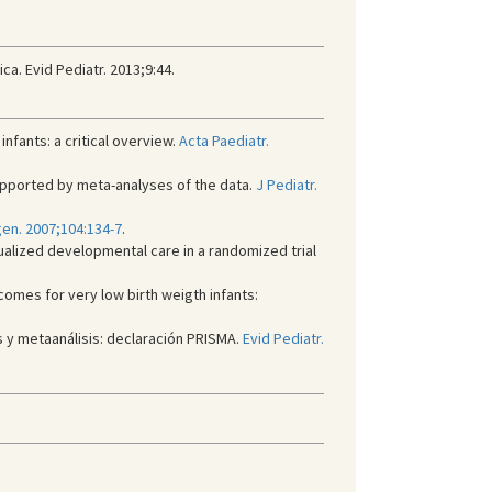
ca. Evid Pediatr. 2013;9:44.
nfants: a critical overview.
Acta Paediatr.
pported by meta-analyses of the data.
J Pediatr.
gen. 2007;104:134-7
.
dualized developmental care in a randomized trial
mes for very low birth weigth infants:
s y metaanálisis: declaración PRISMA.
Evid Pediatr.