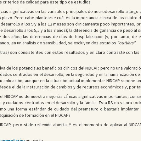
s criterios de calidad para este tipo de estudios.
cias significativas en las variables principales de neurodesarrollo a larg
 plazo. Pero cabe plantearse cuál es la importancia clínica de las cuatro d
rodesarrollo a los 9 y a los 12 meses son clínicamente poco importantes,
e desarrollo a los 5,5 y a los 8 años); la diferencia de ganancia de peso al
dos años; las diferencias de días de hospitalización (y, por tanto, de
ndo, en un análisis de sensibilidad, se excluyen dos estudios
“outliers”
.
otras) son consistentes con estos resultados y en claro contraste con la
iva de los potenciales beneficios clínicos del NIDCAP, pero no una valoración
idados centrados en el desarrollo, en la seguridad y en la humanización d
 su aplicación, aunque en la situación actual implementar NIDCAP supone 
desde el de la instauración de cambios y de recursos económicos y, por ta
el NIDCAP no demuestra mejorías clínicas significativas importantes, cons
n y cuidados centrados en el desarrollo y la familia. Esta RS no valora tod
mo una forma estándar de cuidado del prematuro o bastaría implantar 
 adquisición de formación en el NIDCAP?
DCAP, pero sí de reflexión abierta. Y es el momento de aplicar al NIDCAP
 comentario:
no existe.