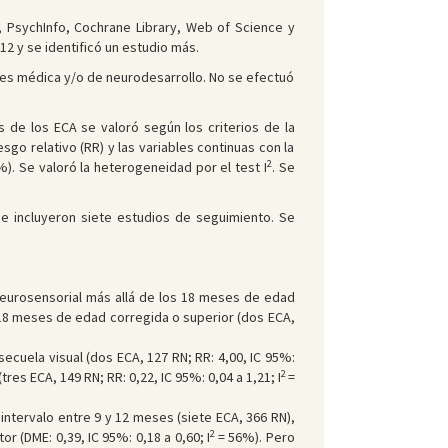
 PsychInfo, Cochrane Library, Web of Science y
2 y se identificó un estudio más.
bles médica y/o de neurodesarrollo. No se efectuó
s de los ECA se valoró según los criterios de la
sgo relativo (RR) y las variables continuas con la
2
). Se valoró la heterogeneidad por el test I
. Se
 se incluyeron siete estudios de seguimiento. Se
neurosensorial más allá de los 18 meses de edad
 18 meses de edad corregida o superior (dos ECA,
ecuela visual (dos ECA, 127 RN; RR: 4,00, IC 95%:
2
tres ECA, 149 RN; RR: 0,22, IC 95%: 0,04 a 1,21; I
=
intervalo entre 9 y 12 meses (siete ECA, 366 RN),
2
r (DME: 0,39, IC 95%: 0,18 a 0,60; I
= 56%). Pero