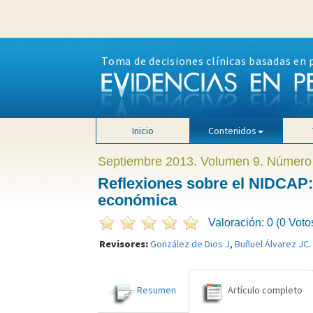
Toma de decisiones clínicas basadas en 
Inicio
Contenidos
Septiembre 2013. Volumen 9. Número
Reflexiones sobre el NIDCAP: d
económica
Valoración: 0 (0 Voto
Revisores:
González de Dios J
,
Buñuel Álvarez JC
.
Resumen
Artículo completo