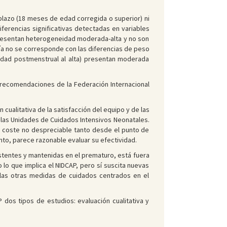
o plazo (18 meses de edad corregida o superior) ni
iferencias significativas detectadas en variables
 presentan heterogeneidad moderada-alta y no son
 día no se corresponde con las diferencias de peso
 edad postmenstrual al alta) presentan moderada
s recomendaciones de la Federación Internacional
 cualitativa de la satisfacción del equipo y de las
e las Unidades de Cuidados Intensivos Neonatales.
un coste no despreciable tanto desde el punto de
nto, parece razonable evaluar su efectividad.
istentes y mantenidas en el prematuro, está fuera
o lo que implica el NIDCAP, pero sí suscita nuevas
las otras medidas de cuidados centrados en el
 dos tipos de estudios: evaluación cualitativa y