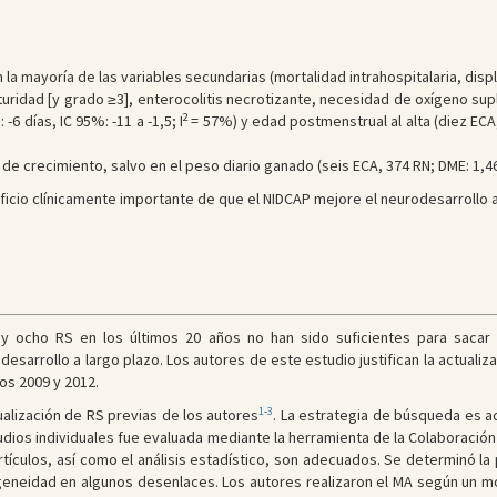
 la mayoría de las variables secundarias (mortalidad intrahospitalaria, dis
maturidad [y grado ≥3], enterocolitis necrotizante, necesidad de oxígeno su
2
6 días, IC 95%: -11 a -1,5; I
= 57%) y edad postmenstrual al alta (diez ECA,
de crecimiento, salvo en el peso diario ganado (seis ECA, 374 RN; DME: 1,46 
ficio clínicamente importante de que el NIDCAP mejore el neurodesarrollo a 
 ocho RS en los últimos 20 años no han sido suficientes para sacar c
sarrollo a largo plazo. Los autores de este estudio justifican la actualiz
os 2009 y 2012.
1
-
3
tualización de RS previas de los autores
. La estrategia de búsqueda es a
tudios individuales fue evaluada mediante la herramienta de la Colaboració
artículos, así como el análisis estadístico, son adecuados. Se determinó l
eidad en algunos desenlaces. Los autores realizaron el MA según un mod