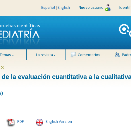
Español
|
English
Nuevo usuario
Identi
pruebas científicas
Temas
La revista
Comentarios
Padr
 3
e la evaluación cuantitativa a la cualitativa
s)
PDF
English Version