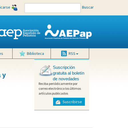
ficarse
Buscar
es
Biblioteca
RSS
Suscripción
gratuita al boletín
 y
de novedades
Reciba periódicamente por
correo electrónico los últimos
artículos publicados
Suscribirse