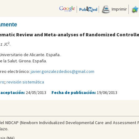
Imprimir
camente
tematic Review and Meta-analyses of Randomized Controlled
2
ez JC
.
niversitario de Alicante. España.
e la Salut. Girona. España.
reo electrónico:
javier.gonzalezdedios@gmail.com
ro
;
revisión sistemática
 aceptación:
24/05/2013
Fecha de publicación:
19/06/2013
 del NIDCAP (Newborn Individualized Developmental Care and Assessment 
lazo.
sis (MA).