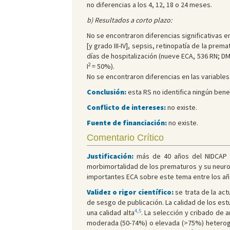
no diferencias a los 4, 12, 18 o 24 meses.
b) Resultados a corto plazo:
No se encontraron diferencias significativas en
[y grado III-IV], sepsis, retinopatía de la pre
días de hospitalización (nueve ECA, 536 RN; DM: -
2
I
= 50%).
No se encontraron diferencias en las variables 
Conclusión:
esta RS no identifica ningún bene
Conflicto de intereses:
no existe.
Fuente de financiación:
no existe.
Comentario Crítico
Justificación:
más de 40 años del NIDCAP y
morbimortalidad de los prematuros y su neurode
importantes ECA sobre este tema entre los añ
Validez o rigor científico:
se trata de la ac
de sesgo de publicación. La calidad de los es
4
,
5
una calidad alta
. La selección y cribado de 
moderada (50-74%) o elevada (>75%) heterogen