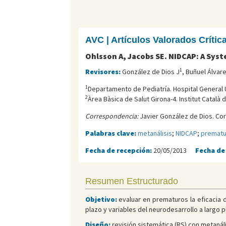
AVC | Artículos Valorados Críti
Ohlsson A, Jacobs SE. NIDCAP: A Sys
1
Revisores:
González de Dios J
, Buñuel Álvar
1
Departamento de Pediatría. Hospital General U
2
Àrea Bàsica de Salut Girona-4. Institut Català d
Correspondencia:
Javier González de Dios. Cor
Palabras clave:
metanálisis
;
NIDCAP
;
prematu
Fecha de recepción:
20/05/2013
Fecha de
Resumen Estructurado
Objetivo:
evaluar en prematuros la eficacia
plazo y variables del neurodesarrollo a largo p
Diseño:
revisión sistemática (RS) con metanáli