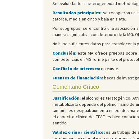
Se evaluó tanto la heterogeneidad metodológica
Resultados principales:
se recogieron un to
catorce, media en cinco y baja en siete.
Por subgrupos, se encontró una asociación sig
manera significativa con deterioro de la MG: OR 1
No hubo suficientes datos para establecer la 
Conclusión:
este MA ofrece pruebas sobre el
competencias en MG forme parte del protocolo
Conflicto de intereses:
no existe.
Fuentes de financiación:
becas de investiga
Comentario Crítico
Justificación:
el alcohol es teratogénico. Atr
metabolizarlo depende del polimorfismo de un 
también es desigual: aumenta en edades mater
el espectro clínico del TEAF es bien conocid
sentido.
Validez o rigor científico:
es un trabajo de 
los objetivos y su población de referencia (c