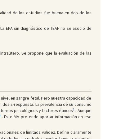
calidad de los estudios fue buena en dos de los
. La EPA sin diagnóstico de TEAF no se asoció de
intraútero. Se propone que la evaluación de las
u nivel en sangre fetal. Pero nuestra capacidad de
ón dosis-respuesta. La prevalencia de su consumo
2
tornos psicológicos y factores étnicos
. Aunque
4
. Este MA pretende aportar información en ese
vacionales de limitada validez. Define claramente
el estudio– y controles: niveles bajos o ausentes