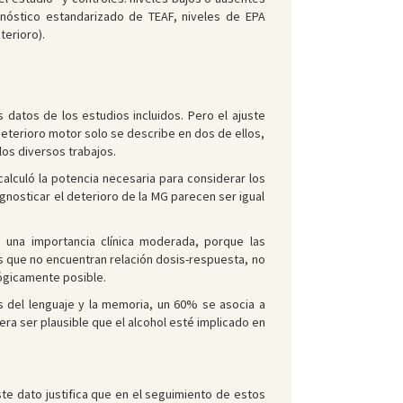
nóstico estandarizado de TEAF, niveles de EPA
erioro).
datos de los estudios incluidos. Pero el ajuste
deterioro motor solo se describe en dos de ellos,
los diversos trabajos.
alculó la potencia necesaria para considerar los
gnosticar el deterioro de la MG parecen ser igual
n una importancia clínica moderada, porque las
es que no encuentran relación dosis-respuesta, no
lógicamente posible.
s del lenguaje y la memoria, un 60% se asocia a
era ser plausible que el alcohol esté implicado en
ste dato justifica que en el seguimiento de estos