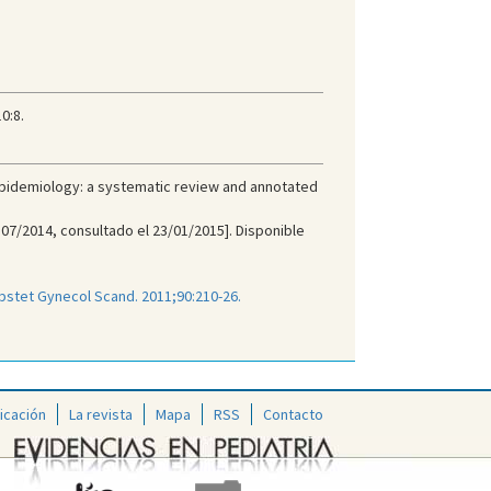
0:8.
n epidemiology: a systematic review and annotated
 07/2014, consultado el 23/01/2015]. Disponible
bstet Gynecol Scand. 2011;90:210-26.
icación
La revista
Mapa
RSS
Contacto