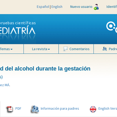
Español
|
English
Nuevo usuario
Identi
pruebas científicas
Temas
La revista
Comentarios
Padr
d del alcohol durante la gestación
s)
dez MÁ
.
PDF
Información para padres
English Ver