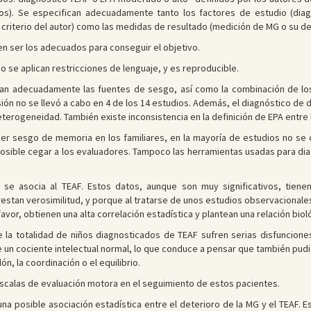
os). Se especifican adecuadamente tanto los factores de estudio (diag
riterio del autor) como las medidas de resultado (medición de MG o su det
cen ser los adecuados para conseguir el objetivo.
o se aplican restricciones de lenguaje, y es reproducible.
dian adecuadamente las fuentes de sesgo, así como la combinación de los 
ión no se llevó a cabo en 4 de los 14 estudios. Además, el diagnóstico de 
erogeneidad. También existe inconsistencia en la definición de EPA entre 
er sesgo de memoria en los familiares, en la mayoría de estudios no se c
 posible cegar a los evaluadores. Tampoco las herramientas usadas para dia
se asocia al TEAF. Estos datos, aunque son muy significativos, tiene
 restan verosimilitud, y porque al tratarse de unos estudios observacional
vor, obtienen una alta correlación estadística y plantean una relación bio
la totalidad de niños diagnosticados de TEAF sufren serias disfuncione
ne un cociente intelectual normal, lo que conduce a pensar que también pudi
n, la coordinación o el equilibrio.
 escalas de evaluación motora en el seguimiento de estos pacientes.
una posible asociación estadística entre el deterioro de la MG y el TEAF. E