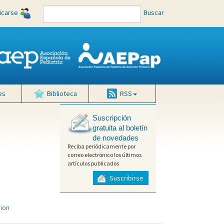
ficarse
Buscar
es
Biblioteca
RSS
Suscripción
gratuita al boletín
de novedades
Reciba periódicamente por
correo electrónico los últimos
artículos publicados
Suscribirse
sion