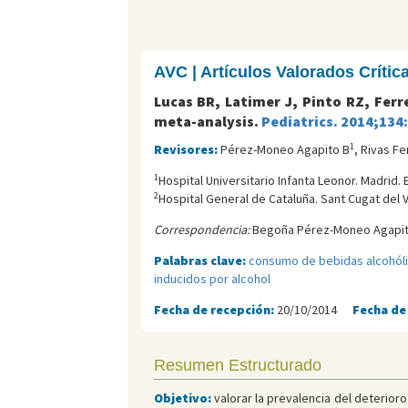
AVC | Artículos Valorados Críti
Lucas BR, Latimer J, Pinto RZ, Ferr
meta-analysis.
Pediatrics. 2014;134
1
Revisores:
Pérez-Moneo Agapito B
, Rivas F
1
Hospital Universitario Infanta Leonor. Madrid. 
2
Hospital General de Cataluña. Sant Cugat del V
Correspondencia:
Begoña Pérez-Moneo Agapito
Palabras clave:
consumo de bebidas alcohól
inducidos por alcohol
Fecha de recepción:
20/10/2014
Fecha de
Resumen Estructurado
Objetivo:
valorar la prevalencia del deterior