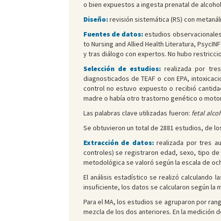
o bien expuestos a ingesta prenatal de alcohol
Diseño:
revisión sistemática (RS) con metanáli
Fuentes de datos:
estudios observacionales
to Nursing and Allied Health Literatura, PsycI
y tras diálogo con expertos. No hubo restricci
Selección de estudios:
realizada por tres
diagnosticados de TEAF o con EPA, intoxicacio
control no estuvo expuesto o recibió cantida
madre o había otro trastorno genético o moto
Las palabras clave utilizadas fueron:
fetal alc
Se obtuvieron un total de 2881 estudios, de lo
Extracción de datos:
realizada por tres a
controles) se registraron edad, sexo, tipo de
metodológica se valoró según la escala de o
El análisis estadístico se realizó calculando 
insuficiente, los datos se calcularon según l
Para el MA, los estudios se agruparon por rang
mezcla de los dos anteriores. En la medición d