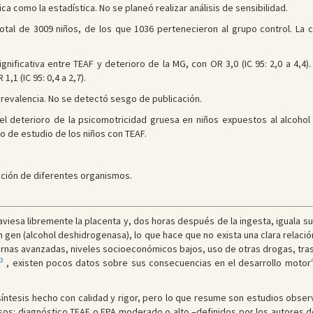
 como la estadística. No se planeó realizar análisis de sensibilidad.
tal de 3009 niños, de los que 1036 pertenecieron al grupo control. La 
nificativa entre TEAF y deterioro de la MG, con OR 3,0 (IC 95: 2,0 a 4,4)
,1 (IC 95: 0,4 a 2,7).
prevalencia. No se detectó sesgo de publicación.
 deterioro de la psicomotricidad gruesa en niños expuestos al alcohol 
 de estudio de los niños con TEAF.
ción de diferentes organismos.
aviesa libremente la placenta y, dos horas después de la ingesta, iguala s
gen (alcohol deshidrogenasa), lo que hace que no exista una clara relaci
nas avanzadas, niveles socioeconómicos bajos, uso de otras drogas, tras
3
o
, existen pocos datos sobre sus consecuencias en el desarrollo motor
síntesis hecho con calidad y rigor, pero lo que resume son estudios obser
asos: diagnóstico TEAF o EPA moderado o alto –definidos por los autores d