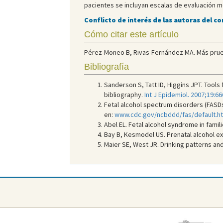
pacientes se incluyan escalas de evaluación m
Conflicto de interés de las autoras del c
Cómo citar este artículo
Pérez-Moneo B, Rivas-Fernández MA. Más pruebas
Bibliografía
Sanderson S, Tatt ID, Higgins JPT. Tools
bibliography.
Int J Epidemiol. 2007;19:66
Fetal alcohol spectrum disorders (FASDs)
en:
www.cdc.gov/ncbddd/fas/default.h
Abel EL. Fetal alcohol syndrome in famil
Bay B, Kesmodel US. Prenatal alcohol ex
Maier SE, West JR. Drinking patterns and