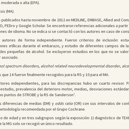
 moderada o alta (EPA).
sis (MA).
 publicados hasta noviembre de 2012 en MEDLINE, EMBASE, Allied and Com
NFO, PEDro y Google Scholar. Se encontraron referencias adicionales a parti
ones de idioma. No se indica si se contactó con los autores en caso de cons
 autores de forma independiente. Fueron criterios de inclusión: es
nes etílicas durante el embarazo, y estudio de diferentes campos de la M
des pequeñas de alcohol. Se excluyeron estudios en los que no se valoró 
r asociado.
ohol spectrum disorders
,
alcohol related neurodevelopmental disorder
,
alco
s que 14 fueron finalmente recogidos para la RS y 10 para el MA.
utores independientes, para las discrepancias hubo un cuarto revisor.
 estudio, prevalencia del deterioro motor, medias, desviaciones estándar
1
cho puntos de STROBE y la RS de Sanderson
.
las diferencias de medias (DM) y
odds ratio
(OR) con sus intervalos de conf
a metodología recomendada por el Grupo Cochrane.
o de edad y en tres subgrupos según la exposición: 1) diagnóstico de TEAF; 
e la MG solo se recogió un único resultado.