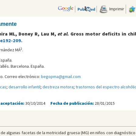
Imprimir
camente
eira ML, Doney R, Lau M,
et al
. Gross motor deficits in chi
:e192-209.
2
ernández MÁ
.
España.
allés. Barcelona. España.
. Correo electrónico:
begopma@gmail.com
icas
;
desarrollo infantil
;
destreza motora
;
trastornos del espectro alcohólic
 aceptación:
30/10/2014
Fecha de publicación:
28/01/2015
o de algunas facetas de la motricidad gruesa (MG) en niños con diagnóstico 