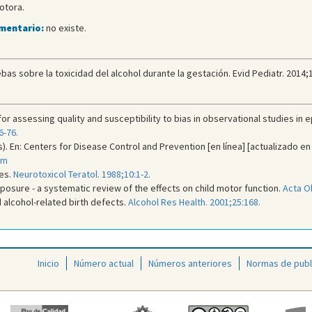
otora.
omentario:
no existe.
 sobre la toxicidad del alcohol durante la gestación. Evid Pediatr. 2014;1
 for assessing quality and susceptibility to bias in observational studies i
6-76.
. En: Centers for Disease Control and Prevention [en línea] [actualizado en
tm
ies.
Neurotoxicol Teratol. 1988;10:1-2.
posure - a systematic review of the effects on child motor function.
Acta O
 alcohol-related birth defects.
Alcohol Res Health. 2001;25:168.
Inicio
Número actual
Números anteriores
Normas de publ