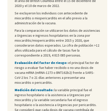
el área de British Columbia entre el 15 de diciembre de
2020 y el 10 de marzo de 2022.
Se excluyeron los individuos con antecedente de
miocarditis o miopericarditis en el año previo a la
administración de la vacuna.
Para la comparación se utilizaron los datos de asistencias
a Urgencias e ingresos hospitalarios en la zona por
miocarditis/miopericarditis entre 2015 y 2020, que
consideraron datos esperados. La cifra de población >12
años utilizada para el cálculo de tasas fue la
correspondiente a 2019, 4 815 085 personas.
Evaluación del factor de riesgo:
el principal factor de
riesgo a evaluar fue haber recibido o no una dosis de
vacuna mRNA (mRNA-1273 o BNT162b2) frente a SARS-
CoV-2 los 7 o 21 días anteriores a presentar una
miocarditis o pericarditis.
Medición del resultado:
la variable principal fue el
ingreso hospitalario o la asistencia a Urgencias por
miocarditis y la variable secundaria fue el ingreso
hospitalario o la asistencia a Urgencias por pericarditis.
Se consideró que cada dosis de vacuna contribuía de