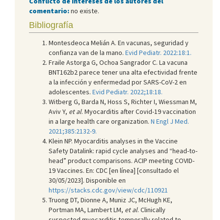
Conflicto de intereses de los autores del
comentario:
no existe.
Bibliografía
Montesdeoca Melián A. En vacunas, seguridad y
confianza van de la mano.
Evid Pediatr. 2022:18:1.
Fraile Astorga G, Ochoa Sangrador C. La vacuna
BNT162b2 parece tener una alta efectividad frente
a la infección y enfermedad por SARS-CoV-2 en
adolescentes.
Evid Pediatr. 2022;18:18.
Witberg G, Barda N, Hoss S, Richter I, Wiessman M,
Aviv Y,
et al
. Myocarditis after Covid-19 vaccination
in a large health care organization.
N Engl J Med.
2021;385:2132-9.
Klein NP. Myocarditis analyses in the Vaccine
Safety Datalink: rapid cycle analyses and “head-to-
head” product comparisons. ACIP meeting COVID-
19 Vaccines. En: CDC [en línea] [consultado el
30/05/2023]. Disponible en
https://stacks.cdc.gov/view/cdc/110921
Truong DT, Dionne A, Muniz JC, McHugh KE,
Portman MA, Lambert LM,
et al
. Clinically
suspected myocarditis temporally related to