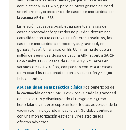
administrado BNT162b2, pero en otros grupos de edad
se refiere mayor incidencia de casos de miocarditis con
la vacuna ARNm-1273.
La relación causal es posible, aunque los análisis de
casos observados/esperados no pueden determinar
causalidad con alta certeza. En números absolutos, los
casos de miocarditis son pocos y su gravedad, en
5
general, leve
. Un análisis en EE. UU. informa de que un
millón de segundas dosis de vacuna ARNm contra SARS-
CoV-2 evita 11 000 casos de COVID-19 y 6 muertes en
varones de 12 a 29 años, comparado con 39 a 47 casos
de miocarditis relacionados con la vacunación y ningún
6
fallecimiento
.
Aplicabilidad en la práctica clínica:
los beneficios de
la vacunación contra SARS-CoV-2 reduciendo la gravedad
de la COVID-19 y disminuyendo el riesgo de ingreso
hospitalario y muerte superan los efectos adversos de la
6
vacunación, incluyendo miocarditis
. Se debe continuar
con una monitorización estrecha y registro de los
efectos adversos.