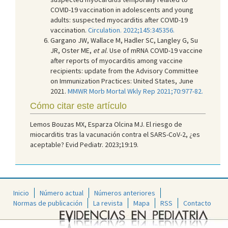
COVID-19 vaccination in adolescents and young
adults: suspected myocarditis after COVID-19
vaccination.
Circulation. 2022;145:345356.
Gargano JW, Wallace M, Hadler SC, Langley G, Su
JR, Oster ME,
et al
. Use of mRNA COVID-19 vaccine
after reports of myocarditis among vaccine
recipients: update from the Advisory Committee
on Immunization Practices: United States, June
2021.
MMWR Morb Mortal Wkly Rep 2021;70:977-82.
Cómo citar este artículo
Lemos Bouzas MX, Esparza Olcina MJ. El riesgo de
miocarditis tras la vacunación contra el SARS-CoV-2, ¿es
aceptable? Evid Pediatr. 2023;19:19.
Inicio
Número actual
Números anteriores
Normas de publicación
La revista
Mapa
RSS
Contacto