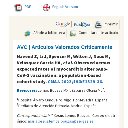
PDF
English Version
Imprimir
Añadir a biblioteca
Comentar este artículo
AVC | Artículos Valorados Críticamente
Naveed Z, Li J, Spencer M, Wilton J, Naus M,
Velásquez García HA,
et al
. Observed versus
expected rates of myocarditis after SARS-
CoV-2 vaccination: a population-based
cohort study.
CMAJ. 2022;194:E1529-36.
1
2
Revisores:
Lemos Bouzas MX
, Esparza Olcina MJ
.
1
Hospital Álvaro Cunqueiro. Vigo. Pontevedra. España.
2
Pediatra de Atención Primaria. Madrid. España.
Correspondencia:
M.ª Xesús Lemos Bouzas . Correo electr
ónico:
maria.xesus.lemos.bouzas@sergas.es