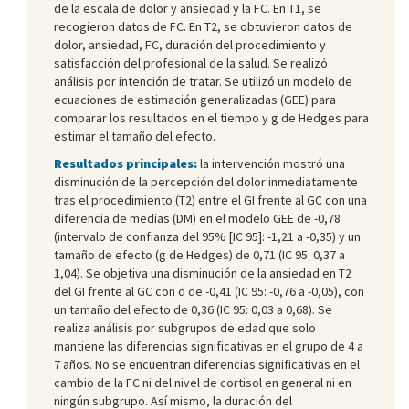
de la escala de dolor y ansiedad y la FC. En T1, se
recogieron datos de FC. En T2, se obtuvieron datos de
dolor, ansiedad, FC, duración del procedimiento y
satisfacción del profesional de la salud. Se realizó
análisis por intención de tratar. Se utilizó un modelo de
ecuaciones de estimación generalizadas (GEE) para
comparar los resultados en el tiempo y g de Hedges para
estimar el tamaño del efecto.
Resultados principales:
la intervención mostró una
disminución de la percepción del dolor inmediatamente
tras el procedimiento (T2) entre el GI frente al GC con una
diferencia de medias (DM) en el modelo GEE de -0,78
(intervalo de confianza del 95% [IC 95]: -1,21 a -0,35) y un
tamaño de efecto (g de Hedges) de 0,71 (IC 95: 0,37 a
1,04). Se objetiva una disminución de la ansiedad en T2
del GI frente al GC con d de -0,41 (IC 95: -0,76 a -0,05), con
un tamaño del efecto de 0,36 (IC 95: 0,03 a 0,68). Se
realiza análisis por subgrupos de edad que solo
mantiene las diferencias significativas en el grupo de 4 a
7 años. No se encuentran diferencias significativas en el
cambio de la FC ni del nivel de cortisol en general ni en
ningún subgrupo. Así mismo, la duración del