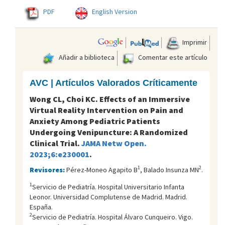
PDF
English Version
Imprimir
Añadir a biblioteca
Comentar este artículo
AVC | Artículos Valorados Críticamente
Wong CL, Choi KC. Effects of an Immersive
Virtual Reality Intervention on Pain and
Anxiety Among Pediatric Patients
Undergoing Venipuncture: A Randomized
Clinical Trial.
JAMA Netw Open.
2023;6:e230001
.
1
2
Revisores:
Pérez-Moneo Agapito B
, Balado Insunza MN
.
1
Servicio de Pediatría. Hospital Universitario Infanta
Leonor. Universidad Complutense de Madrid. Madrid.
España.
2
Servicio de Pediatría. Hospital Álvaro Cunqueiro. Vigo.