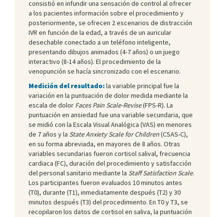
consistió en infundir una sensación de control al ofrecer
a los pacientes información sobre el procedimiento y
posteriormente, se ofrecen 2 escenarios de distracción
IVR en función de la edad, a través de un auricular
desechable conectado a un teléfono inteligente,
presentando dibujos animados (4-7 años) o un juego
interactivo (8-14 años). El procedimiento de la
venopunción se hacía sincronizado con el escenario.
Medición del resultado:
la variable principal fue la
variación en la puntuación de dolor medida mediante la
escala de dolor
Faces Pain Scale-Revise
(FPS-R). La
puntuación en ansiedad fue una variable secundaria, que
se midió con la Escala Visual Analógica (VAS) en menores
de 7 años y la
State Anxiety Scale for Children
(CSAS-C),
en su forma abreviada, en mayores de 8 años. Otras
variables secundarias fueron cortisol salival, frecuencia
cardiaca (FC), duración del procedimiento y satisfacción
del personal sanitario mediante la
Staff Satisfaction Scale
.
Los participantes fueron evaluados 10 minutos antes
(T0), durante (T1), inmediatamente después (T2) y 30
minutos después (T3) del procedimiento. En T0 y T3, se
recopilaron los datos de cortisol en saliva, la puntuación