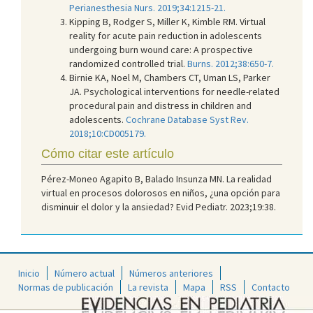
Perianesthesia Nurs. 2019;34:1215-21.
Kipping B, Rodger S, Miller K, Kimble RM. Virtual
reality for acute pain reduction in adolescents
undergoing burn wound care: A prospective
randomized controlled trial.
Burns. 2012;38:650-7.
Birnie KA, Noel M, Chambers CT, Uman LS, Parker
JA. Psychological interventions for needle-related
procedural pain and distress in children and
adolescents.
Cochrane Database Syst Rev.
2018;10:CD005179.
Cómo citar este artículo
Pérez-Moneo Agapito B, Balado Insunza MN. La realidad
virtual en procesos dolorosos en niños, ¿una opción para
disminuir el dolor y la ansiedad? Evid Pediatr. 2023;19:38.
Inicio
Número actual
Números anteriores
Normas de publicación
La revista
Mapa
RSS
Contacto