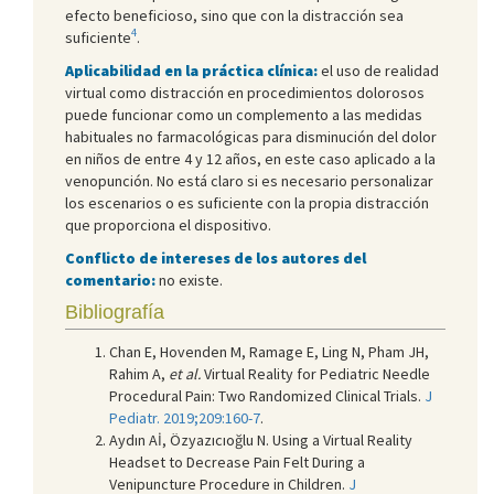
efecto beneficioso, sino que con la distracción sea
4
suficiente
.
Aplicabilidad en la práctica clínica
:
el uso de realidad
virtual como distracción en procedimientos dolorosos
puede funcionar como un complemento a las medidas
habituales no farmacológicas para disminución del dolor
en niños de entre 4 y 12 años, en este caso aplicado a la
venopunción. No está claro si es necesario personalizar
los escenarios o es suficiente con la propia distracción
que proporciona el dispositivo.
Conflicto de intereses de los autores del
comentario:
no existe.
Bibliografía
Chan E, Hovenden M, Ramage E, Ling N, Pham JH,
Rahim A,
et al.
Virtual Reality for Pediatric Needle
Procedural Pain: Two Randomized Clinical Trials.
J
Pediatr. 2019;209:160-7
.
Aydın Aİ, Özyazıcıoğlu N. Using a Virtual Reality
Headset to Decrease Pain Felt During a
Venipuncture Procedure in Children.
J