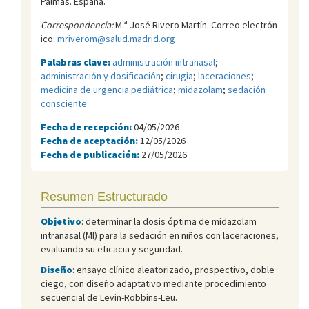
Palmas. España.
Correspondencia:
M.ª José Rivero Martín. Correo electrón
ico:
mriverom@salud.madrid.org
Palabras clave:
administración intranasal
;
administración y dosificación
;
cirugía
;
laceraciones
;
medicina de urgencia pediátrica
;
midazolam
;
sedación
consciente
Fecha de recepción:
04/05/2026
Fecha de aceptación:
12/05/2026
Fecha de publicación:
27/05/2026
Resumen Estructurado
Objetivo
: determinar la dosis óptima de midazolam
intranasal (MI) para la sedación en niños con laceraciones,
evaluando su eficacia y seguridad.
Diseño
: ensayo clínico aleatorizado, prospectivo, doble
ciego, con diseño adaptativo mediante procedimiento
secuencial de Levin-Robbins-Leu.