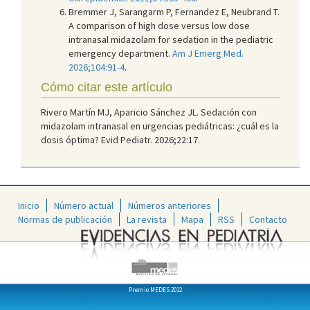
Bremmer J, Sarangarm P, Fernandez E, Neubrand T.
A comparison of high dose versus low dose
intranasal midazolam for sedation in the pediatric
emergency department.
Am J Emerg Med.
2026;104:91-4
.
Cómo citar este artículo
Rivero Martín MJ, Aparicio Sánchez JL. Sedación con
midazolam intranasal en urgencias pediátricas: ¿cuál es la
dosis óptima? Evid Pediatr. 2026;22:17.
Inicio
Número actual
Números anteriores
Normas de publicación
La revista
Mapa
RSS
Contacto
Premio MEDES 2012