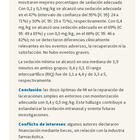
mostraron mejores porcentajes de sedación adecuada.
Con 0,2 y 0,3 mg/kg se alcanzó una sedación adecuada
en el 47% (intervalo de confianza del 95% [IC 95]: 24 a
71%) y 50% (IC 95: 29 a 71%), respectivamente. Con 0,4
mg/kg se alcanzó una sedación adecuada en el 69% (IC
95: 49 a 85%) y con 0,5 mg/kg, en el 66% (IC 95: 46 a
82%); no se detectaron diferencias clínicamente
relevantes en los eventos adversos, la recuperación ni la
satisfacción. No hubo eventos graves.
La sedación mínima se alcanzó en una mediana de 3,9
minutos en ambos grupos: 0,4 y 0,5. El rango
intercuartílico (RIQ) fue de 3,1 a 4,4 y de 3,3 a 5,
respectivamente.
Conclusión
: las dosis óptimas de MI en la reparación de
laceraciones simples en entornos con monitorización
adecuada son 0,4 y 0,5 mg/kg. Este hallazgo contribuye a
estandarizar la sedación intranasal y orienta futuras
investigaciones.
Conflicto de intereses
: algunos autores declararon
financiación mediante becas, sin relación con la industria
farmacéutica.