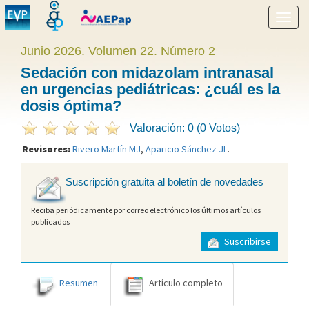
Mostr
menú
Junio 2026. Volumen 22. Número 2
Sedación con midazolam intranasal
en urgencias pediátricas: ¿cuál es la
dosis óptima?
Valoración: 0 (0 Votos)
Revisores:
Rivero Martín MJ
,
Aparicio Sánchez JL
.
Suscripción gratuita al boletín de novedades
Reciba periódicamente por correo electrónico los últimos artículos
publicados
Suscribirse
Resumen
Artículo completo