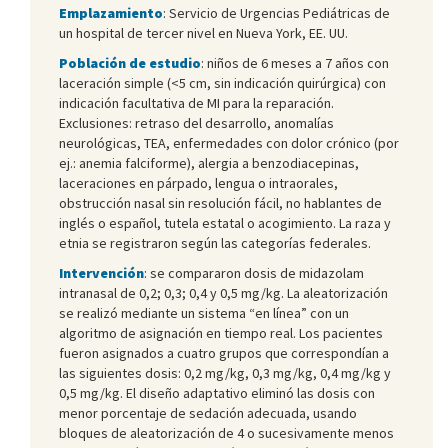
Emplazamiento
: Servicio de Urgencias Pediátricas de
un hospital de tercer nivel en Nueva York, EE. UU.
Población de estudio
: niños de 6 meses a 7 años con
laceración simple (<5 cm, sin indicación quirúrgica) con
indicación facultativa de MI para la reparación.
Exclusiones: retraso del desarrollo, anomalías
neurológicas, TEA, enfermedades con dolor crónico (por
ej.: anemia falciforme), alergia a benzodiacepinas,
laceraciones en párpado, lengua o intraorales,
obstrucción nasal sin resolución fácil, no hablantes de
inglés o español, tutela estatal o acogimiento. La raza y
etnia se registraron según las categorías federales.
Intervención
: se compararon dosis de midazolam
intranasal de 0,2; 0,3; 0,4 y 0,5 mg/kg. La aleatorización
se realizó mediante un sistema “en línea” con un
algoritmo de asignación en tiempo real. Los pacientes
fueron asignados a cuatro grupos que correspondían a
las siguientes dosis: 0,2 mg/kg, 0,3 mg/kg, 0,4 mg/kg y
0,5 mg/kg. El diseño adaptativo eliminó las dosis con
menor porcentaje de sedación adecuada, usando
bloques de aleatorización de 4 o sucesivamente menos