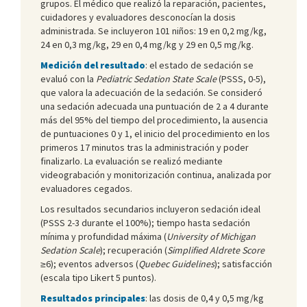
grupos. El médico que realizó la reparación, pacientes,
cuidadores y evaluadores desconocían la dosis
administrada. Se incluyeron 101 niños: 19 en 0,2 mg/kg,
24 en 0,3 mg/kg, 29 en 0,4 mg/kg y 29 en 0,5 mg/kg.
Medición del resultado
: el estado de sedación se
evaluó con la
Pediatric Sedation State Scale
(PSSS, 0-5),
que valora la adecuación de la sedación. Se consideró
una sedación adecuada una puntuación de 2 a 4 durante
más del 95% del tiempo del procedimiento, la ausencia
de puntuaciones 0 y 1, el inicio del procedimiento en los
primeros 17 minutos tras la administración y poder
finalizarlo. La evaluación se realizó mediante
videograbación y monitorización continua, analizada por
evaluadores cegados.
Los resultados secundarios incluyeron sedación ideal
(PSSS 2-3 durante el 100%); tiempo hasta sedación
mínima y profundidad máxima (
University of Michigan
Sedation Scale
); recuperación (
Simplified Aldrete Score
≥6); eventos adversos (
Quebec Guidelines
); satisfacción
(escala tipo Likert 5 puntos).
Resultados principales
: las dosis de 0,4 y 0,5 mg/kg