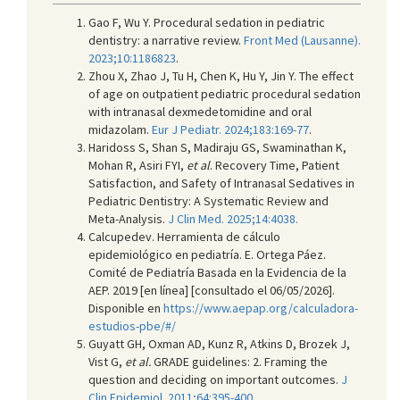
Gao F, Wu Y. Procedural sedation in pediatric
dentistry: a narrative review.
Front Med (Lausanne).
2023;10:1186823
.
Zhou X, Zhao J, Tu H, Chen K, Hu Y, Jin Y. The effect
of age on outpatient pediatric procedural sedation
with intranasal dexmedetomidine and oral
midazolam.
Eur J Pediatr. 2024;183:169-77
.
Haridoss S, Shan S, Madiraju GS, Swaminathan K,
Mohan R, Asiri FYI,
et al
. Recovery Time, Patient
Satisfaction, and Safety of Intranasal Sedatives in
Pediatric Dentistry: A Systematic Review and
Meta-Analysis.
J Clin Med. 2025;14:4038.
Calcupedev. Herramienta de cálculo
epidemiológico en pediatría. E. Ortega Páez.
Comité de Pediatría Basada en la Evidencia de la
AEP. 2019 [en línea] [consultado el 06/05/2026].
Disponible en
https://www.aepap.org/calculadora-
estudios-pbe/#/
Guyatt GH, Oxman AD, Kunz R, Atkins D, Brozek J,
Vist G,
et al.
GRADE guidelines: 2. Framing the
question and deciding on important outcomes.
J
Clin Epidemiol. 2011;64:395-400
.