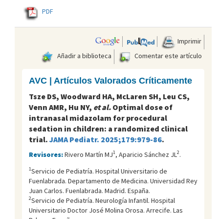
PDF
Imprimir
Añadir a biblioteca
Comentar este artículo
AVC | Artículos Valorados Críticamente
Tsze DS, Woodward HA, McLaren SH, Leu CS,
Venn AMR, Hu NY,
et al.
Optimal dose of
intranasal midazolam for procedural
sedation in children: a randomized clinical
trial.
JAMA Pediatr. 2025;179:979-86
.
1
2
Revisores:
Rivero Martín MJ
, Aparicio Sánchez JL
.
1
Servicio de Pediatría. Hospital Universitario de
Fuenlabrada. Departamento de Medicina. Universidad Rey
Juan Carlos. Fuenlabrada. Madrid. España.
2
Servicio de Pediatría. Neurología Infantil. Hospital
Universitario Doctor José Molina Orosa. Arrecife. Las