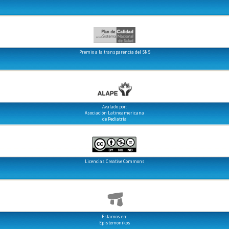
Premio a la transparencia del SNS
Avalado por:
Asociación Latinoamericana
de Pediatría
Licencias Creative Commons
Estamos en:
Epistemonikos