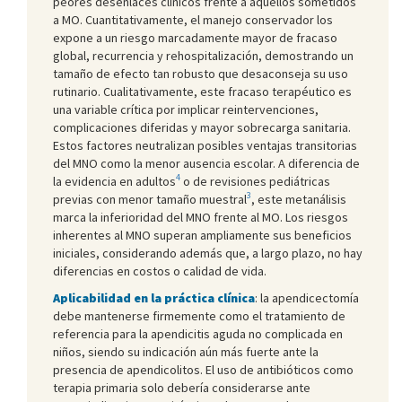
peores desenlaces clínicos frente a aquellos sometidos
a MO. Cuantitativamente, el manejo conservador los
expone a un riesgo marcadamente mayor de fracaso
global, recurrencia y rehospitalización, demostrando un
tamaño de efecto tan robusto que desaconseja su uso
rutinario. Cualitativamente, este fracaso terapéutico es
una variable crítica por implicar reintervenciones,
complicaciones diferidas y mayor sobrecarga sanitaria.
Estos factores neutralizan posibles ventajas transitorias
del MNO como la menor ausencia escolar. A diferencia de
4
la evidencia en adultos
o de revisiones pediátricas
3
previas con menor tamaño muestral
, este metanálisis
marca la inferioridad del MNO frente al MO. Los riesgos
inherentes al MNO superan ampliamente sus beneficios
iniciales, considerando además que, a largo plazo, no hay
diferencias en costos o calidad de vida.
Aplicabilidad en la práctica clínica
: la apendicectomía
debe mantenerse firmemente como el tratamiento de
referencia para la apendicitis aguda no complicada en
niños, siendo su indicación aún más fuerte ante la
presencia de apendicolitos. El uso de antibióticos como
terapia primaria solo debería considerarse ante