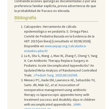
contraindicaciones quirúrgicas documentadas o por una
preferencia familiar explícita, previa advertencia de que
la probabilidad de fracaso es elevada.
Bibliografía
Calcupedev. Herramienta de cálculo
epidemiológico en pediatría. E. Ortega Páez.
Comité de Pediatria Basada en la Evidencia de la
AEP. 2019 [en línea] [consultado el 30/06/2026].
Disponible en
www.aepap.org/calculadora-
estudios-pbe/#/
Lu K, Shu S, Wang J, Mao W, Zhang F, Cheng Y, Yang
H. Can Antibiotic Therapy Replace Surgery in
Pediatric Acute Uncomplicated Appendicitis? An
Updated Meta‑Analysis of Randomized Controlled
Trials.
J Pediatr Surg. 2025;60:162565
.
Minneci PC, Hade EM, Lawrence AE, Sebastião YV,
Saito JM, Mak GZ,
et al
. Association of
nonoperative management using antibiotic
therapy vs laparoscopic appendectomy with
treatment success and disability days in children
with uncomplicated appendicitis.
JAMA.