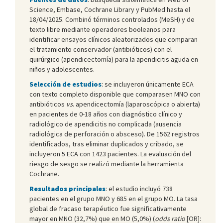
Science, Embase, Cochrane Library y PubMed hasta el
18/04/2025. Combinó términos controlados (MeSH) y de
texto libre mediante operadores booleanos para
identificar ensayos clínicos aleatorizados que comparan
el tratamiento conservador (antibióticos) con el
quirúrgico (apendicectomía) para la apendicitis aguda en
niños y adolescentes.
Selección de estudios
: se incluyeron únicamente ECA
con texto completo disponible que comparasen MNO con
antibióticos
vs
. apendicectomía (laparoscópica o abierta)
en pacientes de 0-18 años con diagnóstico clínico y
radiológico de apendicitis no complicada (ausencia
radiológica de perforación o absceso). De 1562 registros
identificados, tras eliminar duplicados y cribado, se
incluyeron 5 ECA con 1423 pacientes. La evaluación del
riesgo de sesgo se realizó mediante la herramienta
Cochrane.
Resultados principales
: el estudio incluyó 738
pacientes en el grupo MNO y 685 en el grupo MO. La tasa
global de fracaso terapéutico fue significativamente
mayor en MNO (32,7%) que en MO (5,0%) (
odds ratio
[OR]: