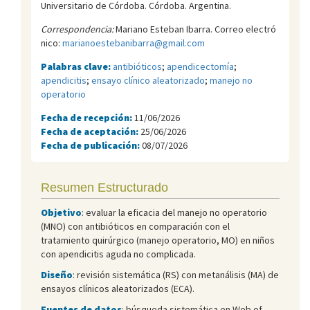
Universitario de Córdoba. Córdoba. Argentina.
Correspondencia:
Mariano Esteban Ibarra. Correo electró
nico:
marianoestebanibarra@gmail.com
Palabras clave:
antibióticos
;
apendicectomía
;
apendicitis
;
ensayo clínico aleatorizado
;
manejo no
operatorio
Fecha de recepción:
11/06/2026
Fecha de aceptación:
25/06/2026
Fecha de publicación:
08/07/2026
Resumen Estructurado
Objetivo
: evaluar la eficacia del manejo no operatorio
(MNO) con antibióticos en comparación con el
tratamiento quirúrgico (manejo operatorio, MO) en niños
con apendicitis aguda no complicada.
Diseño
: revisión sistemática (RS) con metanálisis (MA) de
ensayos clínicos aleatorizados (ECA).
Fuentes de datos
: búsqueda sistemática en Web of