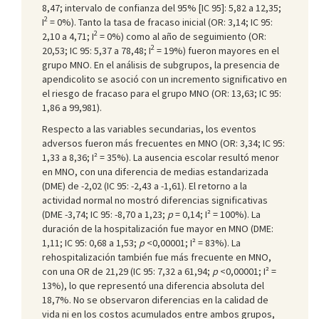
8,47; intervalo de confianza del 95% [IC 95]: 5,82 a 12,35;
2
I
= 0%). Tanto la tasa de fracaso inicial (OR: 3,14; IC 95:
2
2,10 a 4,71; I
= 0%) como al año de seguimiento (OR:
2
20,53; IC 95: 5,37 a 78,48; I
= 19%) fueron mayores en el
grupo MNO. En el análisis de subgrupos, la presencia de
apendicolito se asoció con un incremento significativo en
el riesgo de fracaso para el grupo MNO (OR: 13,63; IC 95:
1,86 a 99,981).
Respecto a las variables secundarias, los eventos
adversos fueron más frecuentes en MNO (OR: 3,34; IC 95:
1,33 a 8,36; I² = 35%). La ausencia escolar resultó menor
en MNO, con una diferencia de medias estandarizada
(DME) de -2,02 (IC 95: -2,43 a -1,61). El retorno a la
actividad normal no mostró diferencias significativas
(DME -3,74; IC 95: -8,70 a 1,23;
p
= 0,14; I² = 100%). La
duración de la hospitalización fue mayor en MNO (DME:
1,11; IC 95: 0,68 a 1,53;
p
<0,00001; I² = 83%). La
rehospitalización también fue más frecuente en MNO,
con una OR de 21,29 (IC 95: 7,32 a 61,94;
p
<0,00001; I² =
13%), lo que representó una diferencia absoluta del
18,7%. No se observaron diferencias en la calidad de
vida ni en los costos acumulados entre ambos grupos,