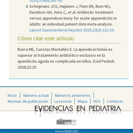
2020;324(6):581-93
.
Scheijmans JCG, Haijanen J, Flum DR, Bom WJ,
Davidson GH, Vons C,
et al.
Antibiotic treatment
versus appendicectomy for acute appendicitis in
adults: an individual patient data meta-analysis.
Lancet Gastroenterol Hepatol 2025;10(3):222-33
.
Cómo citar este artículo
Ibarra ME, Cuestas Montañés E. La apendicectomía es
superior al tratamiento antibiótico exclusivo en la
apendicitis aguda no complicada en niños. Evid Pediatr.
2026;22:25.
Inicio
Número actual
Números anteriores
Normas de publicación
La revista
Mapa
RSS
Contacto
Premio MEDES 2012