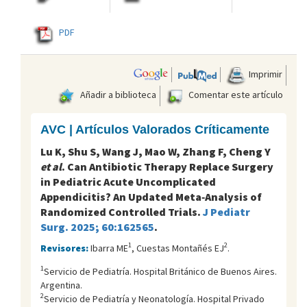
PDF
Imprimir
Añadir a biblioteca
Comentar este artículo
AVC | Artículos Valorados Críticamente
Lu K, Shu S, Wang J, Mao W, Zhang F, Cheng Y
et al
. Can Antibiotic Therapy Replace Surgery
in Pediatric Acute Uncomplicated
Appendicitis? An Updated Meta‑Analysis of
Randomized Controlled Trials.
J Pediatr
Surg. 2025; 60:162565
.
1
2
Revisores:
Ibarra ME
, Cuestas Montañés EJ
.
1
Servicio de Pediatría. Hospital Británico de Buenos Aires.
Argentina.
2
Servicio de Pediatría y Neonatología. Hospital Privado