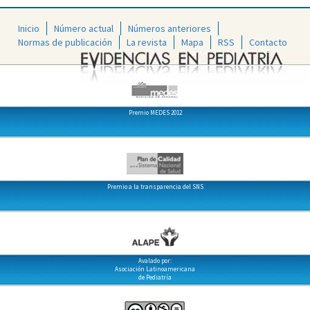
Inicio
Número actual
Números anteriores
Normas de publicación
La revista
Mapa
RSS
Contacto
Premio MEDES 2012
Premio a la transparencia del SNS
Avalado por:
Asociación Latinoamericana
de Pediatría