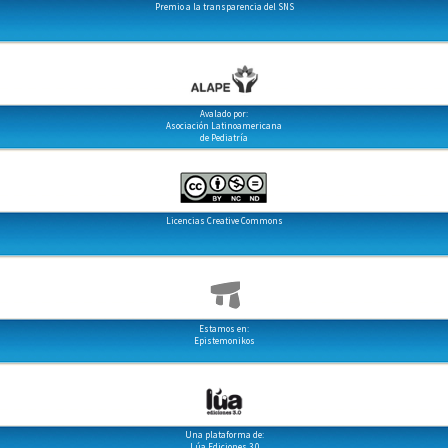
Premio a la transparencia del SNS
Avalado por:
Asociación Latinoamericana
de Pediatría
Licencias Creative Commons
Estamos en:
Epistemonikos
Una plataforma de:
Lúa Ediciones 3.0