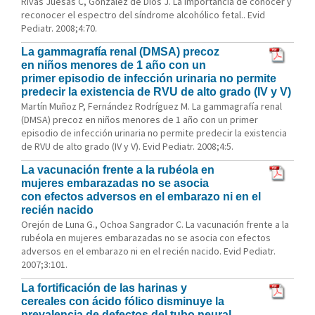
Rivas Juesas C, González de Dios J. La importancia de conocer y
reconocer el espectro del síndrome alcohólico fetal.. Evid
Pediatr. 2008;4:70.
La gammagrafía renal (DMSA) precoz
en niños menores de 1 año con un
primer episodio de infección urinaria no permite
predecir la existencia de RVU de alto grado (IV y V)
Martín Muñoz P, Fernández Rodríguez M. La gammagrafía renal
(DMSA) precoz en niños menores de 1 año con un primer
episodio de infección urinaria no permite predecir la existencia
de RVU de alto grado (IV y V). Evid Pediatr. 2008;4:5.
La vacunación frente a la rubéola en
mujeres embarazadas no se asocia
con efectos adversos en el embarazo ni en el
recién nacido
Orejón de Luna G., Ochoa Sangrador C. La vacunación frente a la
rubéola en mujeres embarazadas no se asocia con efectos
adversos en el embarazo ni en el recién nacido. Evid Pediatr.
2007;3:101.
La fortificación de las harinas y
cereales con ácido fólico disminuye la
prevalencia de defectos del tubo neural