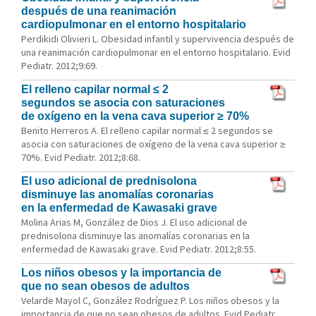
después de una reanimación
cardiopulmonar en el entorno hospitalario
Perdikidi Olivieri L. Obesidad infantil y supervivencia después de
una reanimación cardiopulmonar en el entorno hospitalario. Evid
Pediatr. 2012;9:69.
El relleno capilar normal ≤ 2
segundos se asocia con saturaciones
de oxígeno en la vena cava superior ≥ 70%
Benito Herreros A. El relleno capilar normal ≤ 2 segundos se
asocia con saturaciones de oxígeno de la vena cava superior ≥
70%. Evid Pediatr. 2012;8:68.
El uso adicional de prednisolona
disminuye las anomalías coronarias
en la enfermedad de Kawasaki grave
Molina Arias M, González de Dios J. El uso adicional de
prednisolona disminuye las anomalías coronarias en la
enfermedad de Kawasaki grave. Evid Pediatr. 2012;8:55.
Los niños obesos y la importancia de
que no sean obesos de adultos
Velarde Mayol C, González Rodríguez P. Los niños obesos y la
importancia de que no sean obesos de adultos. Evid Pediatr.