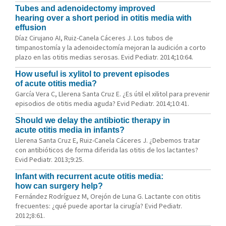
Tubes and adenoidectomy improved
hearing over a short period in otitis media with
effusion
Díaz Cirujano AI, Ruiz-Canela Cáceres J. Los tubos de
timpanostomía y la adenoidectomía mejoran la audición a corto
plazo en las otitis medias serosas. Evid Pediatr. 2014;10:64.
How useful is xylitol to prevent episodes
of acute otitis media?
García Vera C, Llerena Santa Cruz E. ¿Es útil el xilitol para prevenir
episodios de otitis media aguda? Evid Pediatr. 2014;10:41.
Should we delay the antibiotic therapy in
acute otitis media in infants?
Llerena Santa Cruz E, Ruiz-Canela Cáceres J. ¿Debemos tratar
con antibióticos de forma diferida las otitis de los lactantes?
Evid Pediatr. 2013;9:25.
Infant with recurrent acute otitis media:
how can surgery help?
Fernández Rodríguez M, Orejón de Luna G. Lactante con otitis
frecuentes: ¿qué puede aportar la cirugía? Evid Pediatr.
2012;8:61.