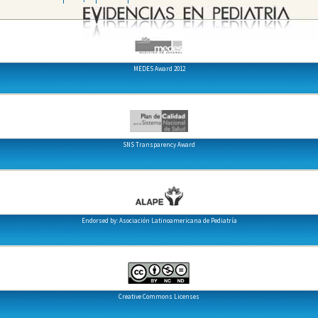
MEDES Award 2012
SNS Transparency Award
Endorsed by: Asociación Latinoamericana de Pediatría
Creative Commons Licenses