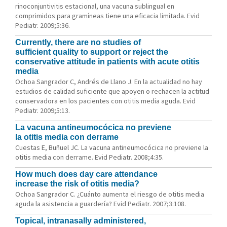
rinoconjuntivitis estacional, una vacuna sublingual en
comprimidos para gramíneas tiene una eficacia limitada. Evid
Pediatr. 2009;5:36.
Currently, there are no studies of
sufficient quality to support or reject the
conservative attitude in patients with acute otitis
media
Ochoa Sangrador C, Andrés de Llano J. En la actualidad no hay
estudios de calidad suficiente que apoyen o rechacen la actitud
conservadora en los pacientes con otitis media aguda. Evid
Pediatr. 2009;5:13.
La vacuna antineumocócica no previene
la otitis media con derrame
Cuestas E, Buñuel JC. La vacuna antineumocócica no previene la
otitis media con derrame. Evid Pediatr. 2008;4:35.
How much does day care attendance
increase the risk of otitis media?
Ochoa Sangrador C. ¿Cuánto aumenta el riesgo de otitis media
aguda la asistencia a guardería? Evid Pediatr. 2007;3:108.
Topical, intranasally administered,