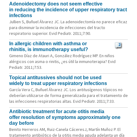
Adenoidectomy does not seem effective
in reducing the incidence of upper respiratory tract
infections
Jullien S, Buñuel Álvarez JC. La adenoidectomía no parece eficaz
para disminuir la incidencia de infecciones del tracto
respiratorio superior. Evid Pediatr. 2011;7:90.
In allergic children with asthma or
2
rhinitis, is immunotherapy useful?
Gimeno Díaz de Atauri A, González Rodríguez MP. En niños
alérgicos con asma o rinitis, ¿es útil la inmunoterapia? Evid
Pediatr. 2011;7:53.
Topical antitussives should not be used
widely to treat upper respiratory infections
García Vera C, Buñuel Álvarez JC. Los antitusígenos tópicos no
deberían utilizarse de forma generalizada para el tratamiento de
las infecciones respiratorias altas. Evid Pediatr. 2011;7:33.
Antibiotic treatment for acute otitis media
offer resolution of symptoms approximately one
day before
Benito Herreros AM, Ruiz-Canela CáceresJ, Martín Muñoz P. El
tratamiento antibiótico de la otitis media aguda adelanta un día