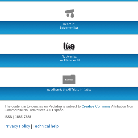
We are in:
Epistemonikos
Platform by:
Lúa Ediciones 3.0
We adhere to the All Trials initiative
The content in Evidencias en Pediatría is subject to
Creative Commons
Attribution Non
Commercial No Derivatives 4.0 España
ISSN | 1885-7388
Privacy Policy
|
Technical help