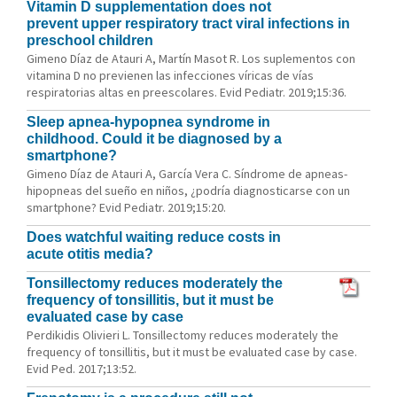
Vitamin D supplementation does not
prevent upper respiratory tract viral infections in
preschool children
Gimeno Díaz de Atauri A, Martín Masot R. Los suplementos con
vitamina D no previenen las infecciones víricas de vías
respiratorias altas en preescolares. Evid Pediatr. 2019;15:36.
Sleep apnea-hypopnea syndrome in
childhood. Could it be diagnosed by a
smartphone?
Gimeno Díaz de Atauri A, García Vera C. Síndrome de apneas-
hipopneas del sueño en niños, ¿podría diagnosticarse con un
smartphone? Evid Pediatr. 2019;15:20.
Does watchful waiting reduce costs in
acute otitis media?
Tonsillectomy reduces moderately the
frequency of tonsillitis, but it must be
evaluated case by case
Perdikidis Olivieri L. Tonsillectomy reduces moderately the
frequency of tonsillitis, but it must be evaluated case by case.
Evid Ped. 2017;13:52.