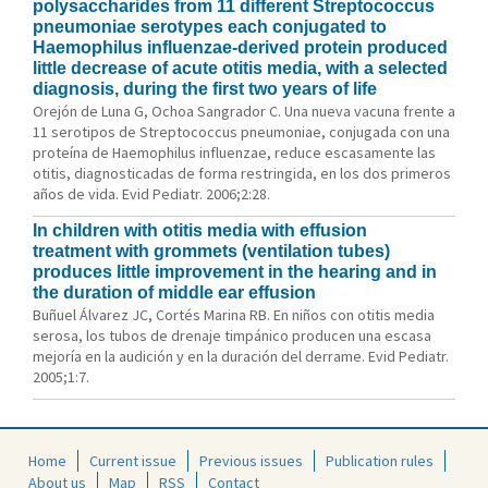
polysaccharides from 11 different Streptococcus
pneumoniae serotypes each conjugated to
Haemophilus influenzae-derived protein produced
little decrease of acute otitis media, with a selected
diagnosis, during the first two years of life
Orejón de Luna G, Ochoa Sangrador C. Una nueva vacuna frente a
11 serotipos de Streptococcus pneumoniae, conjugada con una
proteína de Haemophilus influenzae, reduce escasamente las
otitis, diagnosticadas de forma restringida, en los dos primeros
años de vida. Evid Pediatr. 2006;2:28.
In children with otitis media with effusion
treatment with grommets (ventilation tubes)
produces little improvement in the hearing and in
the duration of middle ear effusion
Buñuel Álvarez JC, Cortés Marina RB. En niños con otitis media
serosa, los tubos de drenaje timpánico producen una escasa
mejoría en la audición y en la duración del derrame. Evid Pediatr.
2005;1:7.
Home
Current issue
Previous issues
Publication rules
About us
Map
RSS
Contact