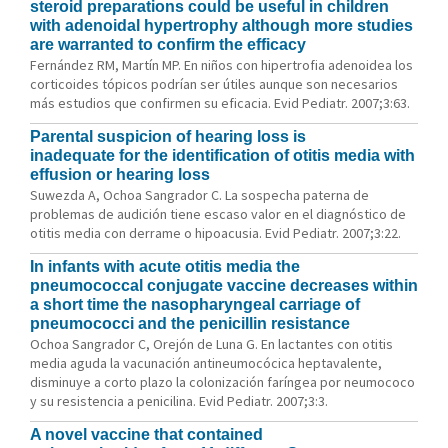
steroid preparations could be useful in children
with adenoidal hypertrophy although more studies
are warranted to confirm the efficacy
Fernández RM, Martín MP. En niños con hipertrofia adenoidea los
corticoides tópicos podrían ser útiles aunque son necesarios
más estudios que confirmen su eficacia. Evid Pediatr. 2007;3:63.
Parental suspicion of hearing loss is
inadequate for the identification of otitis media with
effusion or hearing loss
Suwezda A, Ochoa Sangrador C. La sospecha paterna de
problemas de audición tiene escaso valor en el diagnóstico de
otitis media con derrame o hipoacusia. Evid Pediatr. 2007;3:22.
In infants with acute otitis media the
pneumococcal conjugate vaccine decreases within
a short time the nasopharyngeal carriage of
pneumococci and the penicillin resistance
Ochoa Sangrador C, Orejón de Luna G. En lactantes con otitis
media aguda la vacunación antineumocócica heptavalente,
disminuye a corto plazo la colonización faríngea por neumococo
y su resistencia a penicilina. Evid Pediatr. 2007;3:3.
A novel vaccine that contained