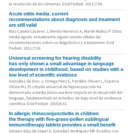
la resolución de los síntomas. Evid Pediatr. 2011;7:30.
Acute otitis media: current
recommendations about diagnosis and treatment
are still valid
Ruiz-Canela Cáceres J, Benito Herreros A, Martín Muñoz P. Otitis
media aguda: actualmente siguen siendo válidas las
recomendaciones sobre su diagnóstico y tratamiento. Evid
Pediatr. 2011;7:16.
Universal screening for hearing disability
has only shown a small advantage in language
development in childhood, based on studies with a
low level of scientific evidence
González de Dios J, Ortega Páez E, Perdikis Olivieri L, Esparza
Olcina MJ. El cribado universal de hipoacusia sólo ha
demostrado a medio plazo una leve mejoría en el desarrollo del
lenguaje, fundamentado en estudios de bajo nivel de evidencia
científica. Evid Pediatr. 2010;6:32.
In allergic rhinoconjunctivitis in children
the therapy with five-grass-pollen sublingual
immunotherapy tablets provides a small benefit
Gimeno Díaz de Atauri A, González Rodríguez MP. En niños con