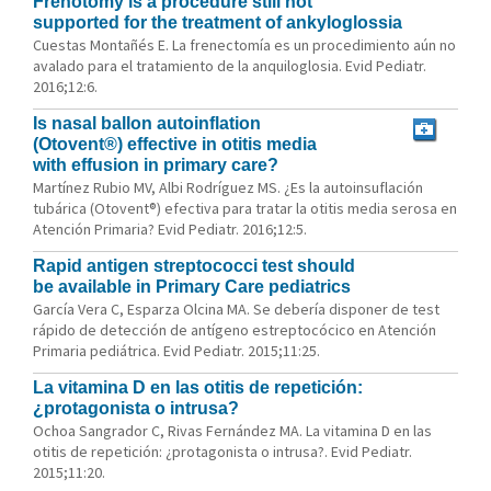
Frenotomy is a procedure still not
supported for the treatment of ankyloglossia
Cuestas Montañés E. La frenectomía es un procedimiento aún no
avalado para el tratamiento de la anquiloglosia. Evid Pediatr.
2016;12:6.
Is nasal ballon autoinflation
(Otovent®) effective in otitis media
with effusion in primary care?
Martínez Rubio MV, Albi Rodríguez MS. ¿Es la autoinsuflación
tubárica (Otovent®) efectiva para tratar la otitis media serosa en
Atención Primaria? Evid Pediatr. 2016;12:5.
Rapid antigen streptococci test should
be available in Primary Care pediatrics
García Vera C, Esparza Olcina MA. Se debería disponer de test
rápido de detección de antígeno estreptocócico en Atención
Primaria pediátrica. Evid Pediatr. 2015;11:25.
La vitamina D en las otitis de repetición:
¿protagonista o intrusa?
Ochoa Sangrador C, Rivas Fernández MA. La vitamina D en las
otitis de repetición: ¿protagonista o intrusa?. Evid Pediatr.
2015;11:20.