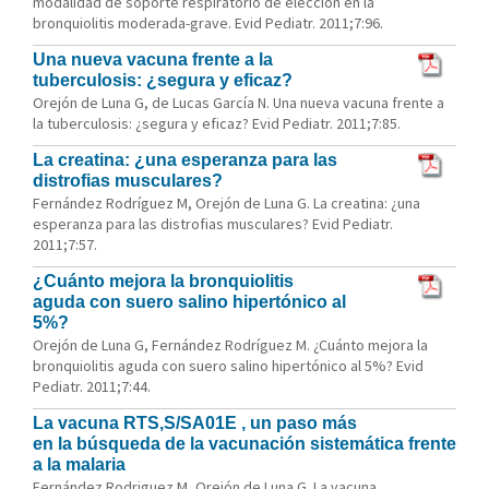
modalidad de soporte respiratorio de elección en la
bronquiolitis moderada-grave. Evid Pediatr. 2011;7:96.
Una nueva vacuna frente a la
tuberculosis: ¿segura y eficaz?
Orejón de Luna G, de Lucas García N. Una nueva vacuna frente a
la tuberculosis: ¿segura y eficaz? Evid Pediatr. 2011;7:85.
La creatina: ¿una esperanza para las
distrofias musculares?
Fernández Rodríguez M, Orejón de Luna G. La creatina: ¿una
esperanza para las distrofias musculares? Evid Pediatr.
2011;7:57.
¿Cuánto mejora la bronquiolitis
aguda con suero salino hipertónico al
5%?
Orejón de Luna G, Fernández Rodríguez M. ¿Cuánto mejora la
bronquiolitis aguda con suero salino hipertónico al 5%? Evid
Pediatr. 2011;7:44.
La vacuna RTS,S/SA01E , un paso más
en la búsqueda de la vacunación sistemática frente
a la malaria
Fernández Rodriguez M, Orejón de Luna G. La vacuna