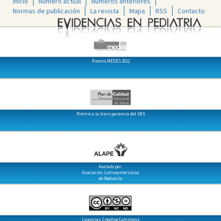
Inicio
Número actual
Números anteriores
Normas de publicación
La revista
Mapa
RSS
Contacto
Premio MEDES 2012
Premio a la transparencia del SNS
Avalado por:
Asociación Latinoamericana
de Pediatría
Licencias Creative Commons