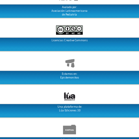
Avalado por:
Asociación Latinoamericana
de Pediatría
Licencias Creative Commons
Estamos en:
Epistemonikos
Una plataforma de:
Lúa Ediciones 3.0