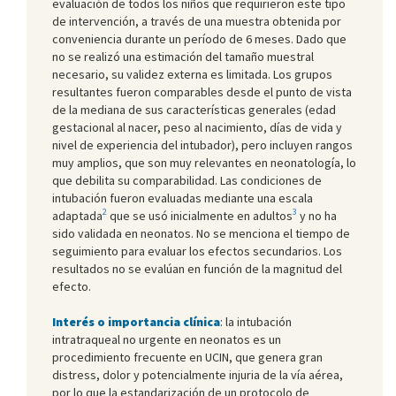
evaluación de todos los niños que requirieron este tipo
de intervención, a través de una muestra obtenida por
conveniencia durante un período de 6 meses. Dado que
no se realizó una estimación del tamaño muestral
necesario, su validez externa es limitada. Los grupos
resultantes fueron comparables desde el punto de vista
de la mediana de sus características generales (edad
gestacional al nacer, peso al nacimiento, días de vida y
nivel de experiencia del intubador), pero incluyen rangos
muy amplios, que son muy relevantes en neonatología, lo
que debilita su comparabilidad. Las condiciones de
intubación fueron evaluadas mediante una escala
2
3
adaptada
que se usó inicialmente en adultos
y no ha
sido validada en neonatos. No se menciona el tiempo de
seguimiento para evaluar los efectos secundarios. Los
resultados no se evalúan en función de la magnitud del
efecto.
Interés o importancia clínica
: la intubación
intratraqueal no urgente en neonatos es un
procedimiento frecuente en UCIN, que genera gran
distress, dolor y potencialmente injuria de la vía aérea,
por lo que la estandarización de un protocolo de