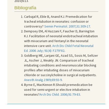
2010;6:13.
Bibliografía
Carbajal R, Eble B, Anand KJ. Premedication for
tracheal intubation in neonates: confusion or
controversy?
Semin Perinatol. 2007;31:309-17
.
Dempsey EM, Al Hazzani F, Faucher D, Barrington
KJ. Facilitation of neonatal endotracheal intubation
with mivacurium and fentanyl in the neonatal
intensive care unit.
Arch Dis Child Fetal Neonatal
Ed. 2006 July; 91(4): F279?82
.
Goldberg ME, Larijani GE, Azad SS, Sosis M, Seltzer
JL, Ascher J, Weakly JN. Comparison of tracheal
intubating conditions and neuromuscular blocking
profiles after intubating doses of mivacurium
chloride or succinylcholine in surgical outpatients.
Anesth Analg.1989;69:93-9
.
Byrne E, MacKinnon R.Should premedication be
used for semi-urgent or elective intubation in
neonates?
Arch Dis Child. 2006;91:79-83
.