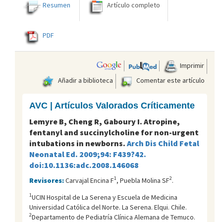
Resumen
Artículo completo
PDF
Imprimir
Añadir a biblioteca
Comentar este artículo
AVC | Artículos Valorados Críticamente
Lemyre B, Cheng R, Gaboury I. Atropine,
fentanyl and succinylcholine for non-urgent
intubations in newborns.
Arch Dis Child Fetal
Neonatal Ed. 2009;94: F439?42.
doi:10.1136:adc.2008.146068
1
2
Revisores:
Carvajal Encina F
, Puebla Molina SF
.
1
UCIN Hospital de La Serena y Escuela de Medicina
Universidad Católica del Norte. La Serena. Elqui. Chile.
2
Departamento de Pediatría Clínica Alemana de Temuco.