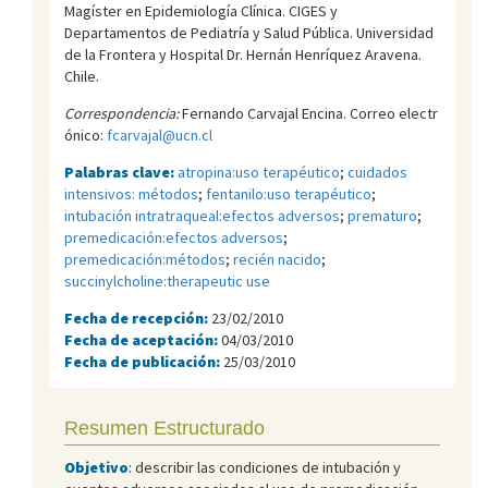
Magíster en Epidemiología Clínica. CIGES y
Departamentos de Pediatría y Salud Pública. Universidad
de la Frontera y Hospital Dr. Hernán Henríquez Aravena.
Chile.
Correspondencia:
Fernando Carvajal Encina. Correo electr
ónico:
fcarvajal@ucn.cl
Palabras clave:
atropina:uso terapéutico
;
cuidados
intensivos: métodos
;
fentanilo:uso terapéutico
;
intubación intratraqueal:efectos adversos
;
prematuro
;
premedicación:efectos adversos
;
premedicación:métodos
;
recién nacido
;
succinylcholine:therapeutic use
Fecha de recepción:
23/02/2010
Fecha de aceptación:
04/03/2010
Fecha de publicación:
25/03/2010
Resumen Estructurado
Objetivo
: describir las condiciones de intubación y