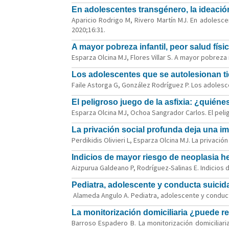
En adolescentes transgénero, la ideación
Aparicio Rodrigo M, Rivero Martín MJ. En adolescen
2020;16:31.
A mayor pobreza infantil, peor salud físi
Esparza Olcina MJ, Flores Villar S. A mayor pobreza in
Los adolescentes que se autolesionan ti
Faile Astorga G, González Rodríguez P. Los adolesce
El peligroso juego de la asfixia: ¿quié
Esparza Olcina MJ, Ochoa Sangrador Carlos. El pelig
La privación social profunda deja una 
Perdikidis Olivieri L, Esparza Olcina MJ. La privaci
Indicios de mayor riesgo de neoplasia h
Aizpurua Galdeano P, Rodríguez-Salinas E. Indicios 
Pediatra, adolescente y conducta suici
Alameda Angulo A. Pediatra, adolescente y conducta
La monitorización domiciliaria ¿puede r
Barroso Espadero B. La monitorización domiciliari