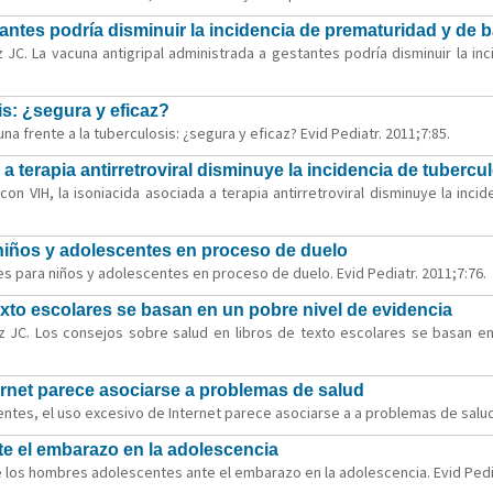
antes podría disminuir la incidencia de prematuridad y de 
 JC. La vacuna antigripal administrada a gestantes podría disminuir la in
s: ¿segura y eficaz?
a frente a la tuberculosis: ¿segura y eficaz? Evid Pediatr. 2011;7:85.
a terapia antirretroviral disminuye la incidencia de tubercu
on VIH, la isoniacida asociada a terapia antirretroviral disminuye la incid
 niños y adolescentes en proceso de duelo
es para niños y adolescentes en proceso de duelo. Evid Pediatr. 2011;7:76.
exto escolares se basan en un pobre nivel de evidencia
z JC. Los consejos sobre salud en libros de texto escolares se basan en
ernet parece asociarse a problemas de salud
tes, el uso excesivo de Internet parece asociarse a a problemas de salud. 
e el embarazo en la adolescencia
 los hombres adolescentes ante el embarazo en la adolescencia. Evid Pedia