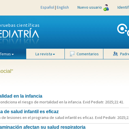
Español
|
English
Nuevo usuario
Identi
pruebas científicas
Temas
La revista
Comentarios
Padr
ocial"
lidad en la infancia
diciona el riesgo de mortalidad en la infancia. Evid Pediatr. 2025;21:41.
 de salud infantil es eficaz
e lesiones en el programa de salud infantil es eficaz. Evid Pediatr. 2025;21
aminación afectan su salud respiratoria