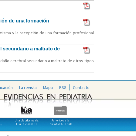
pción de una formación
 misma y la recepción de una formación profesional
l secundario a maltrato de
l daño cerebral secundario a maltrato de otros tipos
icación
La revista
Mapa
RSS
Contacto
Una plataforma de:
Adheridos a la
Lúa Ediciones 3.0
iniciativa All Trials
os