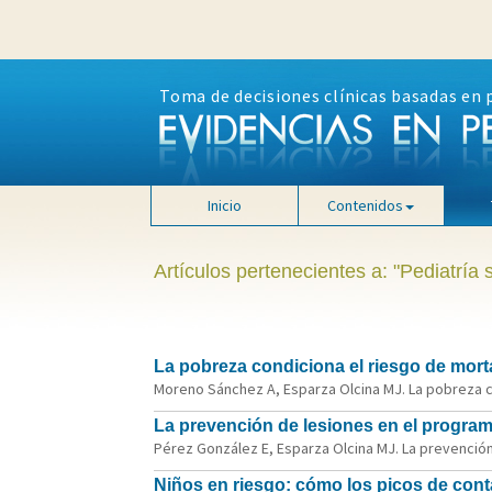
Toma de decisiones clínicas basadas en 
Inicio
Contenidos
Artículos pertenecientes a: "Pediatría s
La pobreza condiciona el riesgo de morta
Moreno Sánchez A, Esparza Olcina MJ. La pobreza con
La prevención de lesiones en el programa
Pérez González E, Esparza Olcina MJ. La prevención d
Niños en riesgo: cómo los picos de cont