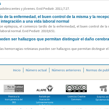
s
 adolescentes y jóvenes. Evid Pediatr. 2011;7:27.
ío de la enfermedad, el buen control de la misma y la rece
 integración a una vida laboral normal
con epilepsia, el comienzo tardío de la enfermedad, el buen control de la
laboral normal. Evid Pediatr. 2010;6:51.
eden ser hallazgos que permitan distinguir el daño cerebra
 y las hemorragias retinianas pueden ser hallazgos que permitan distinguir e
Inicio
Número actual
Números anteriores
Normas de publ
Premio a la
Avalado por:
Licencias Creative
Estamos en:
transparencia del
Asociación
Commons
Epistemonik
SNS
Latinoamericana
de Pediatría