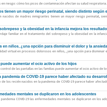
n riesgo: cómo los picos de contaminación afectan su salud respiratoria. E
 tienen un mayor riesgo perinatal, siendo distinto según e
n nacidos de madres inmigrantes tienen un mayor riesgo perinatal, sien
l sobrepeso y la obesidad en la infancia mejora los resultado
daje familiar en el tratamiento del sobrepeso y la obesidad en la infanci
s en niños, ¿una opción para disminuir el dolor y la ansied
dad virtual en procesos dolorosos en niños, ¿una opción para disminuir el
s puede aumentar el ocio activo de los hijos
ntrol de las pantallas en las familias puede aumentar el ocio activo de los 
 la pandemia de COVID-19 parece haber afectado su desarrol
ento de los recién nacidos en la pandemia de COVID-19 parece haber afectado
medades mentales se duplicaron en los adolescentes
a pandemia COVID-19 las enfermedades mentales se duplicaron en los adol