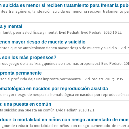
 suicida es menor si reciben tratamiento para frenar la pub
tes transgénero, la ideación suicida es menor si reciben tratamiento par
ca y mental
fantil, peor salud física y mental. Evid Pediatr. Evid Pediatr. 2020;16:22.
enen mayor riesgo de muerte y suicidio
ntes que se autolesionan tienen mayor riesgo de muerte y suicidio. Evid Pe
nes son los más propensos?
roso juego de la asfixia: ¿quiénes son los más propensos? Evid Pediatr. 201
impronta permanente
ón social profunda deja una impronta permanente. Evid Pediatr. 2017;13:35.
ematológica en nacidos por reproducción asistida
de mayor riesgo de neoplasia hematológica en nacidos por reproducción asis
da: una puesta en común
 suicida: una puesta en común. Evid Pediatr. 2016;12:1.
educir la mortalidad en niños con riesgo aumentado de muert
a ¿puede reducir la mortalidad en niños con riesgo aumentado de muerte 