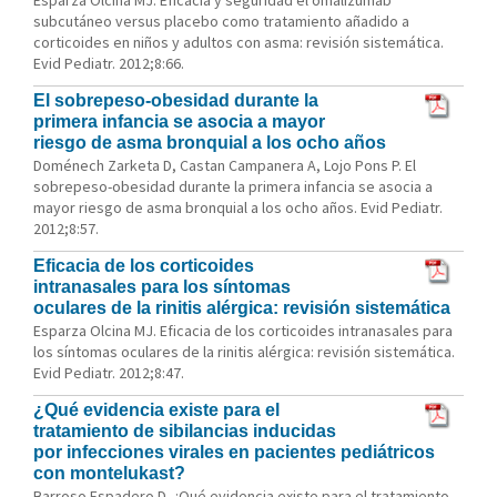
Esparza Olcina MJ. Eficacia y seguridad el omalizumab
subcutáneo versus placebo como tratamiento añadido a
corticoides en niños y adultos con asma: revisión sistemática.
Evid Pediatr. 2012;8:66.
El sobrepeso-obesidad durante la
primera infancia se asocia a mayor
riesgo de asma bronquial a los ocho años
Doménech Zarketa D, Castan Campanera A, Lojo Pons P. El
sobrepeso-obesidad durante la primera infancia se asocia a
mayor riesgo de asma bronquial a los ocho años. Evid Pediatr.
2012;8:57.
Eficacia de los corticoides
intranasales para los síntomas
oculares de la rinitis alérgica: revisión sistemática
Esparza Olcina MJ. Eficacia de los corticoides intranasales para
los síntomas oculares de la rinitis alérgica: revisión sistemática.
Evid Pediatr. 2012;8:47.
¿Qué evidencia existe para el
tratamiento de sibilancias inducidas
por infecciones virales en pacientes pediátricos
con montelukast?
Barroso Espadero D. ¿Qué evidencia existe para el tratamiento