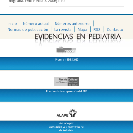
migraña. Evid Pediatr. 2006;2:10.
Inicio
Número actual
Números anteriores
Normas de publicación
La revista
Mapa
RSS
Contacto
Premio MEDES 2012
Premio a la transparencia del SNS
Avalado por:
Asociación Latinoamericana
de Pediatría