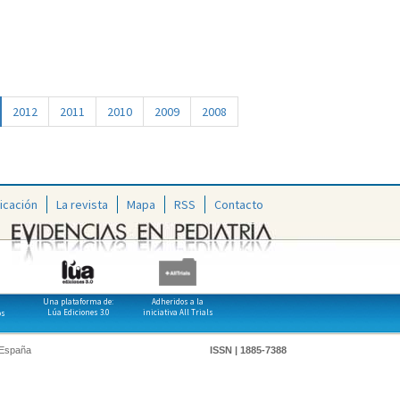
2012
2011
2010
2009
2008
icación
La revista
Mapa
RSS
Contacto
Una plataforma de:
Adheridos a la
Lúa Ediciones 3.0
iniciativa All Trials
os
 España
ISSN | 1885-7388