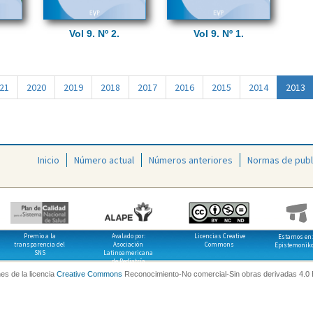
Vol 9. Nº 2.
Vol 9. Nº 1.
(
21
2020
2019
2018
2017
2016
2015
2014
2013
a
c
t
u
a
Inicio
Número actual
Números anteriores
Normas de publ
l
)
Premio a la
Avalado por:
Licencias Creative
Estamos en:
transparencia del
Asociación
Commons
Epistemonik
SNS
Latinoamericana
de Pediatría
es de la licencia
Creative Commons
Reconocimiento-No comercial-Sin obras derivadas 4.0