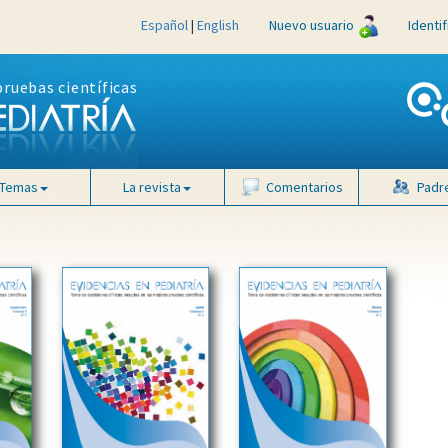
Español
|
English
Nuevo usuario
Identi
pruebas científicas
Temas
La revista
Comentarios
Padr