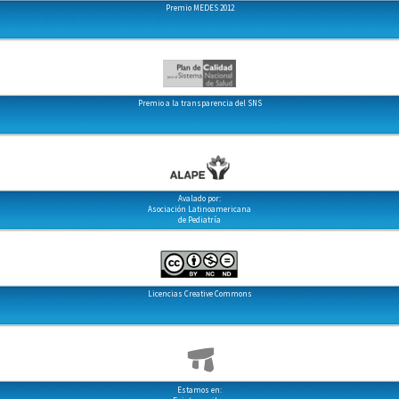
Premio MEDES 2012
Premio a la transparencia del SNS
Avalado por:
Asociación Latinoamericana
de Pediatría
Licencias Creative Commons
Estamos en: