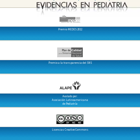
Premio MEDES 2012
Premio a la transparencia del SNS
Avalado por:
Asociación Latinoamericana
de Pediatría
Licencias Creative Commons