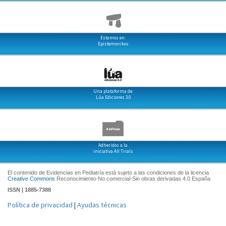
Estamos en:
Epistemonikos
Una plataforma de:
Lúa Ediciones 3.0
Adheridos a la
iniciativa All Trials
El contenido de Evidencias en Pediatría está sujeto a las condiciones de la licencia
Creative Commons
Reconocimiento-No comercial-Sin obras derivadas 4.0 España
ISSN | 1885-7388
Política de privacidad
|
Ayudas técnicas