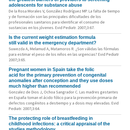
adolescents for substance abuse
De la Rosa Morales V, González Rodríguez MP. La falta de tiempo
y de formación son las principales dificultades de los
profesionales sanitarios para identificar el consumo de
sustancias en los jóvenes. Evid Pediatr. 2007;3:67.
Is the current weight estimation formula
still valid in the emergency department?
Suwezda A, Melamud A, Matamoros R. ¿Son válidas las fórmulas
para estimar el peso de los niños en las urgencias? Evid Pediatr
2007;3:65.
Pregnant women in Spain take the folic
acid for the primary prevention of congenital
anomalies after conception and they use doses
much higher than recommended
Gonzalez de Dios J, Ochoa Sangrador C. Las madres gestantes
en España toman el ácido fólico para la prevención primaria de
defectos congénitos a destiempo y a dosis muy elevadas. Evid
Pediatr. 2007;3:64.
The protecting role of breastfeeding in
childhood infections: a critical appraisal of the
studies methodology