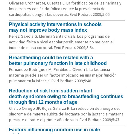
Olivares Grohnert M, Cuestas E. La fortificación de las harinas y
los cereales con ácido fólico reduce la prevalencia de
cardiopatías congénitas severas. Evid Pediatr. 2009;5:66.
Physical activity interventions in schools
may not improve body mass index
Pérez Gaxiola G, Llerena Santa Cruz E. Los programas de
actividad física a nivel escolar posiblemente no mejoran el
índice de masa corporal. Evid Pediatr. 2009;5:64
Breastfeeding could be related with a
better pulmonary function in late childhood
Fernández Rodríguez M, Perdikidis Olivieri L. La lactancia
materna puede ser un factor implicado en una mejor función
pulmonar en la infancia. Evid Pediatr. 2009;5:48
Reduction of risk from sudden infant
death syndrome owing to breastfeeding continues
through first 12 months of age
Chalco Orrego JP, Rojas Galarza R. La reducción del riesgo del
síndrome de muerte súbita del lactante por la lactancia materna
persiste durante el primer año de vida. Evid Pediatr. 2009;5:47
Factors influencing condom use in male