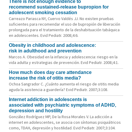
There is not enough evidence to
recommend sustained-release bupropion for
adolescent smoking cessation
Carreazo Pariasca NY, Cuervo Valdés JJ. No existen pruebas
suficientes para recomendar el uso de bupropión de liberación
prolongada para el tratamiento de la deshabituación tabáquica
en adolescentes. Evid Pediatr. 2008;4:6.
Obesity in childhood and adolescence:
risk in adulthood and prevention
Marcos A. Obesidad en la infancia y adolescencia: riesgo en la
vida adulta y estrategias de prevención. Evid Pediatr. 2008;4:1.
How much does day care attendance
increase the risk of otitis media?
Ochoa Sangrador C. ¿Cuánto aumenta el riesgo de otitis media
aguda la asistencia a guardería? Evid Pediatr. 2007;3:108.
Internet addiction in adolescents is
associated with psychiatric symptoms of ADHD,
depression and hostility
González Rodríguez MP, De la Rosa Morales V. La adicción a
internet en adolescentes, se asocia con síntomas psiquiátricos
como, TDAH, depresión y hostilidad. Evid Pediatr. 2007;3:104.