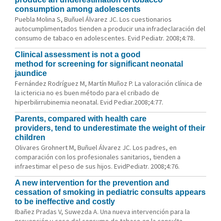
consumption among adolescents
Puebla Molina S, Buñuel Álvarez JC. Los cuestionarios
autocumplimentados tienden a producir una infradeclaración del
consumo de tabaco en adolescentes. Evid Pediatr. 2008;4:78.
Clinical assessment is not a good
method for screening for significant neonatal
jaundice
Fernández Rodríguez M, Martín Muñoz P. La valoración clínica de
la ictericia no es buen método para el cribado de
hiperbilirrubinemia neonatal. Evid Pediar.2008;4:77.
Parents, compared with health care
providers, tend to underestimate the weight of their
children
Olivares Grohnert M, Buñuel Álvarez JC. Los padres, en
comparación con los profesionales sanitarios, tienden a
infraestimar el peso de sus hijos. EvidPediatr. 2008;4:76.
A new intervention for the prevention and
cessation of smoking in pediatric consults appears
to be ineffective and costly
Ibañez Pradas V, Suwezda A. Una nueva intervención para la