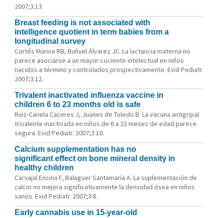
2007;3:13.
Breast feeding is not associated with
intelligence quotient in term babies from a
longitudinal survey
Cortés Marina RB, Buñuel Álvarez JC. La lactancia materna no
parece asociarse a un mayor cociente intelectual en niños
nacidos a término y controlados prospectivamente. Evid Pediatr.
2007;3:12.
Trivalent inactivated influenza vaccine in
children 6 to 23 months old is safe
Ruiz-Canela Caceres J, Juanes de Toledo B. La vacuna antigripal
trivalente inactivada en niños de 6 a 23 meses de edad parece
segura. Evid Pediatr. 2007;3:10.
Calcium supplementation has no
significant effect on bone mineral density in
healthy children
Carvajal Encina F, Balaguer Santamaría A. La suplementación de
calcio no mejora significativamente la densidad ósea en niños
sanos. Evid Pediatr. 2007;3:8.
Early cannabis use in 15-year-old