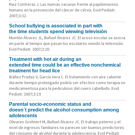
Ruiz Contreras J. Las nuevas vacunas frente al papilomavirus
humano en la prevención del cáncer de cérvix. Evid Pediatr.
2007;3:32.
School bullying is associated in part with
the time students spend wiewing televisión
Montón Álvarez JL, Buñuel Álvarez JC. El acoso escolar se asocia
en parte al tiempo que pasan los escolares viendo la televisión.
Evid Pediatr. 2007;3:20.
Treatment with hot air during an
extended time could be an effective nonchemical
treatment for head lice
Ibáñez Pradas V, García Vera C. El tratamiento con aire caliente
durante tiempo prolongado podría ser efectivo como terapia no
medicamentosa para la pediculosis del cuero cabelludo. Evid
Pediatr. 2007;3:19.
Parental socio-economic status and
doesn´t predict the alcohol consumption among
adolescents
Olivares Grohnert M, Buñuel Álvarez JC. El trabajo paterno y el
nivel de ingresos familiares no parecen ser buenos predictores
del consumo de alcohol durante la adolescencia. Evid Pediatr.