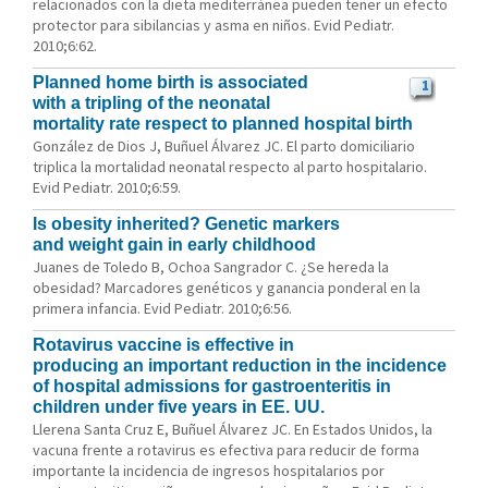
relacionados con la dieta mediterránea pueden tener un efecto
protector para sibilancias y asma en niños. Evid Pediatr.
2010;6:62.
Planned home birth is associated
1
with a tripling of the neonatal
mortality rate respect to planned hospital birth
González de Dios J, Buñuel Álvarez JC. El parto domiciliario
triplica la mortalidad neonatal respecto al parto hospitalario.
Evid Pediatr. 2010;6:59.
Is obesity inherited? Genetic markers
and weight gain in early childhood
Juanes de Toledo B, Ochoa Sangrador C. ¿Se hereda la
obesidad? Marcadores genéticos y ganancia ponderal en la
primera infancia. Evid Pediatr. 2010;6:56.
Rotavirus vaccine is effective in
producing an important reduction in the incidence
of hospital admissions for gastroenteritis in
children under five years in EE. UU.
Llerena Santa Cruz E, Buñuel Álvarez JC. En Estados Unidos, la
vacuna frente a rotavirus es efectiva para reducir de forma
importante la incidencia de ingresos hospitalarios por