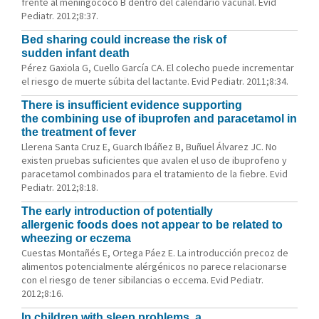
frente al meningococo B dentro del calendario vacunal. Evid
Pediatr. 2012;8:37.
Bed sharing could increase the risk of
sudden infant death
Pérez Gaxiola G, Cuello García CA. El colecho puede incrementar
el riesgo de muerte súbita del lactante. Evid Pediatr. 2011;8:34.
There is insufficient evidence supporting
the combining use of ibuprofen and paracetamol in
the treatment of fever
Llerena Santa Cruz E, Guarch Ibáñez B, Buñuel Álvarez JC. No
existen pruebas suficientes que avalen el uso de ibuprofeno y
paracetamol combinados para el tratamiento de la fiebre. Evid
Pediatr. 2012;8:18.
The early introduction of potentially
allergenic foods does not appear to be related to
wheezing or eczema
Cuestas Montañés E, Ortega Páez E. La introducción precoz de
alimentos potencialmente alérgénicos no parece relacionarse
con el riesgo de tener sibilancias o eccema. Evid Pediatr.
2012;8:16.
In children with sleep problems, a