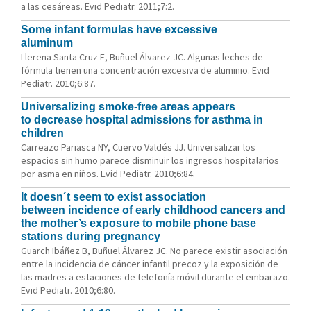
a las cesáreas. Evid Pediatr. 2011;7:2.
Some infant formulas have excessive
aluminum
Llerena Santa Cruz E, Buñuel Álvarez JC. Algunas leches de
fórmula tienen una concentración excesiva de aluminio. Evid
Pediatr. 2010;6:87.
Universalizing smoke-free areas appears
to decrease hospital admissions for asthma in
children
Carreazo Pariasca NY, Cuervo Valdés JJ. Universalizar los
espacios sin humo parece disminuir los ingresos hospitalarios
por asma en niños. Evid Pediatr. 2010;6:84.
It doesn´t seem to exist association
between incidence of early childhood cancers and
the mother’s exposure to mobile phone base
stations during pregnancy
Guarch Ibáñez B, Buñuel Álvarez JC. No parece existir asociación
entre la incidencia de cáncer infantil precoz y la exposición de
las madres a estaciones de telefonía móvil durante el embarazo.
Evid Pediatr. 2010;6:80.