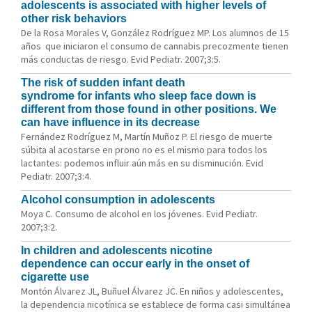
adolescents is associated with higher levels of
other risk behaviors
De la Rosa Morales V, González Rodríguez MP. Los alumnos de 15
años que iniciaron el consumo de cannabis precozmente tienen
más conductas de riesgo. Evid Pediatr. 2007;3:5.
The risk of sudden infant death
syndrome for infants who sleep face down is
different from those found in other positions. We
can have influence in its decrease
Fernández Rodríguez M, Martín Muñoz P. El riesgo de muerte
súbita al acostarse en prono no es el mismo para todos los
lactantes: podemos influir aún más en su disminución. Evid
Pediatr. 2007;3:4.
Alcohol consumption in adolescents
Moya C. Consumo de alcohol en los jóvenes. Evid Pediatr.
2007;3:2.
In children and adolescents nicotine
dependence can occur early in the onset of
cigarette use
Montón Álvarez JL, Buñuel Álvarez JC. En niños y adolescentes,
la dependencia nicotínica se establece de forma casi simultánea