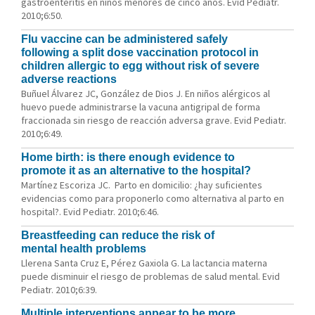
gastroenteritis en niños menores de cinco años. Evid Pediatr.
2010;6:50.
Flu vaccine can be administered safely
following a split dose vaccination protocol in
children allergic to egg without risk of severe
adverse reactions
Buñuel Álvarez JC, González de Dios J. En niños alérgicos al
huevo puede administrarse la vacuna antigripal de forma
fraccionada sin riesgo de reacción adversa grave. Evid Pediatr.
2010;6:49.
Home birth: is there enough evidence to
promote it as an alternative to the hospital?
Martínez Escoriza JC. Parto en domicilio: ¿hay suficientes
evidencias como para proponerlo como alternativa al parto en
hospital?. Evid Pediatr. 2010;6:46.
Breastfeeding can reduce the risk of
mental health problems
Llerena Santa Cruz E, Pérez Gaxiola G. La lactancia materna
puede disminuir el riesgo de problemas de salud mental. Evid
Pediatr. 2010;6:39.
Multiple interventions appear to be more