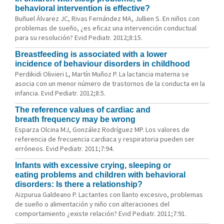
behavioral intervention is effective?
Buñuel Álvarez JC, Rivas Fernández MA, Jullien S. En niños con
problemas de sueño, ¿es eficaz una intervención conductual
para su resolución? Evid Pediatr. 2012;8:15.
Breastfeeding is associated with a lower
incidence of behaviour disorders in childhood
Perdikidi Olivieri L, Martín Muñoz P. La lactancia materna se
asocia con un menor número de trastornos de la conducta en la
infancia. Evid Pediatr. 2012;8:5.
The reference values of cardiac and
breath frequency may be wrong
Esparza Olcina MJ, González Rodríguez MP. Los valores de
referencia de frecuencia cardiaca y respiratoria pueden ser
erróneos. Evid Pediatr. 2011;7:94.
Infants with excessive crying, sleeping or
eating problems and children with behavioral
disorders: Is there a relationship?
Aizpurua Galdeano P. Lactantes con llanto excesivo, problemas
de sueño o alimentación y niño con alteraciones del
comportamiento ¿existe relación? Evid Pediatr. 2011;7:91.