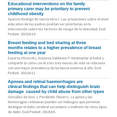
Educational interventions on the family
primary carer may be prioritary to prevent
childhood obesity
Aparicio Rodrigo M; García Vera C. Las actuaciones sobre el nivel
educativo de los padres podrían ser prioritarias en la
intervención sobre los factores de riesgo de la obesidad. Evid
Pediatr. 2010;6:19.
Breast feeding and bed sharing at three
months relates to a higher prevalence of breast
feeding at one year
Esparza Olcina MJ, Aizpurua Galdeano P. Amamantar al bebé y
compartir la cama con él a los tres meses de vida se relaciona
con una mayor prevalencia de lactancia materna al año. Evid
Pediatr. 2010;6:11.
Apnoea and retinal haemorrhages are
clinical findings that can help distinguish brain
damage caused by child abuse from other types
González de Dios J, Perdikidis Olivieri L. La apnea y las
hemorragias retinianas pueden ser hallazgos que permitan
distinguir el daño cerebral secundario a maltrato de otros tipos
de daño. Evid Pediatr. 2010;6:8.