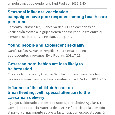
un pobre nivel de evidencia. Evid Pediatr. 2011;7:40.
Seasonal influenza vaccination
campaigns have poor response among health care
personnel
Carreazo Pariasca NY, Cuervo Valdés JJ. Las campañas de
vacunación frente a la gripe tienen escasa respuesta entre el
personal sanitario. Evid Pediatr. 2011;7:31.
Young people and adolescent sexuality
García Mañas A, Martín Perpiñán C. La sexualidad en
adolescentes y jóvenes. Evid Pediatr. 2011;7:27.
Cesarean born babies are less likely to
be breastfed
Cuestas Montañés E, Aparicio Sánchez JL. Los niños nacidos por
cesárea toman menos lactancia materna. Evid Pediatr. 2011;7:15.
Influence of the childbirth care on
breastfeeding, with special attention to the
caesarean delivery
Aguayo Maldonado J, Romero Escós D, Hernández Aguilar MT;
Comité de Lactancia Materna de la AEP. Influencia de la atención
al parto y al nacimiento sobre la lactancia, con especial atención