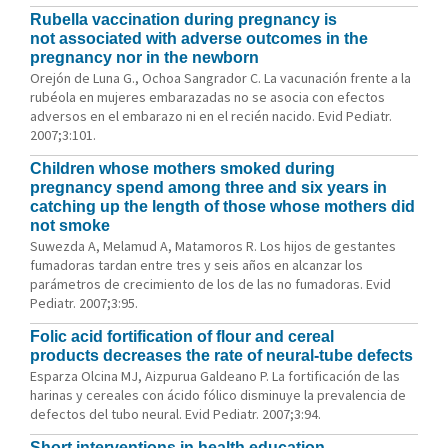
Rubella vaccination during pregnancy is
not associated with adverse outcomes in the
pregnancy nor in the newborn
Orejón de Luna G., Ochoa Sangrador C. La vacunación frente a la
rubéola en mujeres embarazadas no se asocia con efectos
adversos en el embarazo ni en el recién nacido. Evid Pediatr.
2007;3:101.
Children whose mothers smoked during
pregnancy spend among three and six years in
catching up the length of those whose mothers did
not smoke
Suwezda A, Melamud A, Matamoros R. Los hijos de gestantes
fumadoras tardan entre tres y seis años en alcanzar los
parámetros de crecimiento de los de las no fumadoras. Evid
Pediatr. 2007;3:95.
Folic acid fortification of flour and cereal
products decreases the rate of neural-tube defects
Esparza Olcina MJ, Aizpurua Galdeano P. La fortificación de las
harinas y cereales con ácido fólico disminuye la prevalencia de
defectos del tubo neural. Evid Pediatr. 2007;3:94.
Short interventions in health education