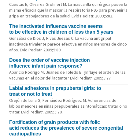
Cuestas E, Olivares Grohnert M. La mascarilla quirúrgica posee la
misma eficacia que la mascarilla respiratoria N95 para prevenir la
gripe en trabajadores de la salud. Evid Pediatr. 2009;5:82.
The inactivated influenza vaccine seems
to be effective in children of less than 5 years
González de Dios J, Rivas Juesas C. La vacuna antigripal
inactivada trivalente parece efectiva en niños menores de cinco
años. Evid Pediatr. 2009;5:80.
Does the order of vaccine injection
influence infant pain response?
Aparicio Rodrigo M, Juanes de Toledo B. ¿Influye el orden de las
vacunas en el dolor del lactante? Evid Pediatr. 2009;5:77.
Labial adhesions in prepubertal girls: to
treat or not to treat
Orejón de Luna G, Fernández Rodríguez M. Adherencias de
labios menores en niñas prepuberales asintomáticas: tratar o no
tratar. Evid Pediatr. 2009;5:70.
Fortification of grain products with folic
acid reduces the prevalence of severe congenital
cardiopathies