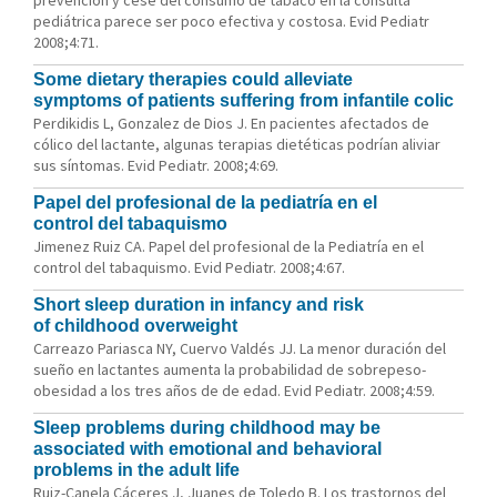
prevención y cese del consumo de tabaco en la consulta
pediátrica parece ser poco efectiva y costosa. Evid Pediatr
2008;4:71.
Some dietary therapies could alleviate
symptoms of patients suffering from infantile colic
Perdikidis L, Gonzalez de Dios J. En pacientes afectados de
cólico del lactante, algunas terapias dietéticas podrían aliviar
sus síntomas. Evid Pediatr. 2008;4:69.
Papel del profesional de la pediatría en el
control del tabaquismo
Jimenez Ruiz CA. Papel del profesional de la Pediatría en el
control del tabaquismo. Evid Pediatr. 2008;4:67.
Short sleep duration in infancy and risk
of childhood overweight
Carreazo Pariasca NY, Cuervo Valdés JJ. La menor duración del
sueño en lactantes aumenta la probabilidad de sobrepeso-
obesidad a los tres años de de edad. Evid Pediatr. 2008;4:59.
Sleep problems during childhood may be
associated with emotional and behavioral
problems in the adult life
Ruiz-Canela Cáceres J, Juanes de Toledo B. Los trastornos del