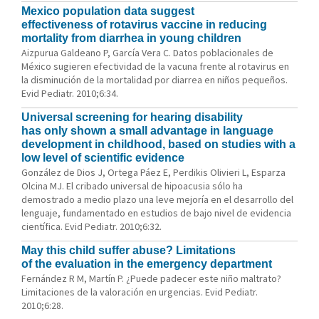
Mexico population data suggest
effectiveness of rotavirus vaccine in reducing
mortality from diarrhea in young children
Aizpurua Galdeano P, García Vera C. Datos poblacionales de
México sugieren efectividad de la vacuna frente al rotavirus en
la disminución de la mortalidad por diarrea en niños pequeños.
Evid Pediatr. 2010;6:34.
Universal screening for hearing disability
has only shown a small advantage in language
development in childhood, based on studies with a
low level of scientific evidence
González de Dios J, Ortega Páez E, Perdikis Olivieri L, Esparza
Olcina MJ. El cribado universal de hipoacusia sólo ha
demostrado a medio plazo una leve mejoría en el desarrollo del
lenguaje, fundamentado en estudios de bajo nivel de evidencia
científica. Evid Pediatr. 2010;6:32.
May this child suffer abuse? Limitations
of the evaluation in the emergency department
Fernández R M, Martín P. ¿Puede padecer este niño maltrato?
Limitaciones de la valoración en urgencias. Evid Pediatr.
2010;6:28.