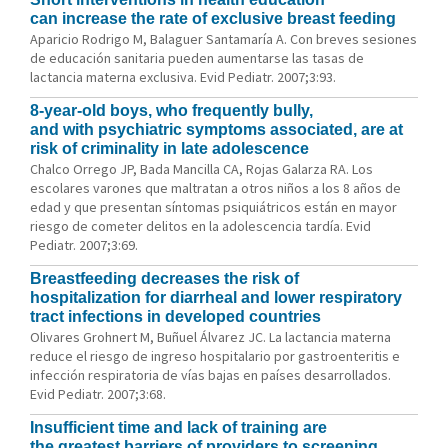
can increase the rate of exclusive breast feeding
Aparicio Rodrigo M, Balaguer Santamaría A. Con breves sesiones
de educación sanitaria pueden aumentarse las tasas de
lactancia materna exclusiva. Evid Pediatr. 2007;3:93.
8-year-old boys, who frequently bully,
and with psychiatric symptoms associated, are at
risk of criminality in late adolescence
Chalco Orrego JP, Bada Mancilla CA, Rojas Galarza RA. Los
escolares varones que maltratan a otros niños a los 8 años de
edad y que presentan síntomas psiquiátricos están en mayor
riesgo de cometer delitos en la adolescencia tardía. Evid
Pediatr. 2007;3:69.
Breastfeeding decreases the risk of
hospitalization for diarrheal and lower respiratory
tract infections in developed countries
Olivares Grohnert M, Buñuel Álvarez JC. La lactancia materna
reduce el riesgo de ingreso hospitalario por gastroenteritis e
infección respiratoria de vías bajas en países desarrollados.
Evid Pediatr. 2007;3:68.
Insufficient time and lack of training are
the greatest barriers of providers to screening