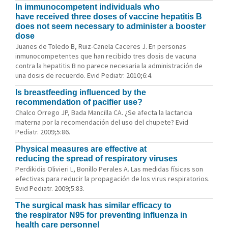
In immunocompetent individuals who
have received three doses of vaccine hepatitis B
does not seem necessary to administer a booster
dose
Juanes de Toledo B, Ruiz-Canela Caceres J. En personas
inmunocompetentes que han recibido tres dosis de vacuna
contra la hepatitis B no parece necesaria la administración de
una dosis de recuerdo. Evid Pediatr. 2010;6:4.
Is breastfeeding influenced by the
recommendation of pacifier use?
Chalco Orrego JP, Bada Mancilla CA. ¿Se afecta la lactancia
materna por la recomendación del uso del chupete? Evid
Pediatr. 2009;5:86.
Physical measures are effective at
reducing the spread of respiratory viruses
Perdikidis Olivieri L, Bonillo Perales A. Las medidas físicas son
efectivas para reducir la propagación de los virus respiratorios.
Evid Pediatr. 2009;5:83.
The surgical mask has similar efficacy to
the respirator N95 for preventing influenza in
health care personnel