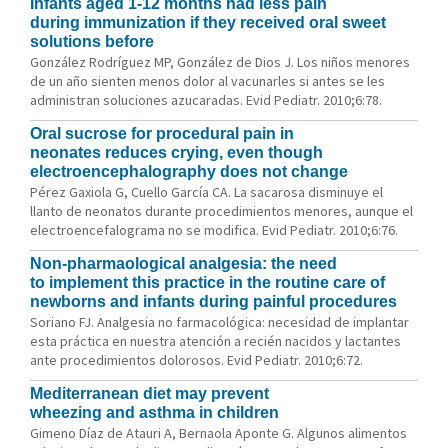
Infants aged 1-12 months had less pain
during immunization if they received oral sweet
solutions before
González Rodríguez MP, González de Dios J. Los niños menores
de un año sienten menos dolor al vacunarles si antes se les
administran soluciones azucaradas. Evid Pediatr. 2010;6:78.
Oral sucrose for procedural pain in
neonates reduces crying, even though
electroencephalography does not change
Pérez Gaxiola G, Cuello García CA. La sacarosa disminuye el
llanto de neonatos durante procedimientos menores, aunque el
electroencefalograma no se modifica. Evid Pediatr. 2010;6:76.
Non-pharmaological analgesia: the need
to implement this practice in the routine care of
newborns and infants during painful procedures
Soriano FJ. Analgesia no farmacológica: necesidad de implantar
esta práctica en nuestra atención a recién nacidos y lactantes
ante procedimientos dolorosos. Evid Pediatr. 2010;6:72.
Mediterranean diet may prevent
wheezing and asthma in children
Gimeno Díaz de Atauri A, Bernaola Aponte G. Algunos alimentos