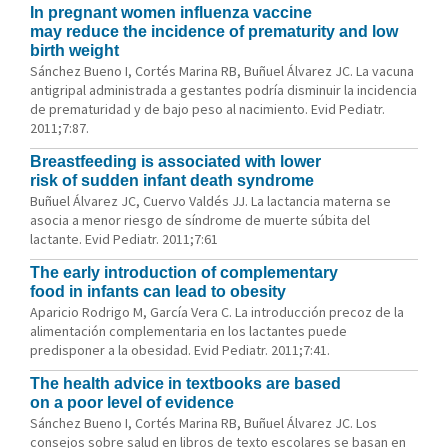
In pregnant women influenza vaccine
may reduce the incidence of prematurity and low
birth weight
Sánchez Bueno I, Cortés Marina RB, Buñuel Álvarez JC. La vacuna
antigripal administrada a gestantes podría disminuir la incidencia
de prematuridad y de bajo peso al nacimiento. Evid Pediatr.
2011;7:87.
Breastfeeding is associated with lower
risk of sudden infant death syndrome
Buñuel Álvarez JC, Cuervo Valdés JJ. La lactancia materna se
asocia a menor riesgo de síndrome de muerte súbita del
lactante. Evid Pediatr. 2011;7:61
The early introduction of complementary
food in infants can lead to obesity
Aparicio Rodrigo M, García Vera C. La introducción precoz de la
alimentación complementaria en los lactantes puede
predisponer a la obesidad. Evid Pediatr. 2011;7:41.
The health advice in textbooks are based
on a poor level of evidence
Sánchez Bueno I, Cortés Marina RB, Buñuel Álvarez JC. Los
consejos sobre salud en libros de texto escolares se basan en