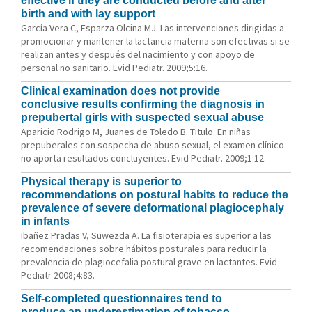
effective if they are conducted before and after
birth and with lay support
García Vera C, Esparza Olcina MJ. Las intervenciones dirigidas a
promocionar y mantener la lactancia materna son efectivas si se
realizan antes y después del nacimiento y con apoyo de
personal no sanitario. Evid Pediatr. 2009;5:16.
Clinical examination does not provide
conclusive results confirming the diagnosis in
prepubertal girls with suspected sexual abuse
Aparicio Rodrigo M, Juanes de Toledo B. Titulo. En niñas
prepuberales con sospecha de abuso sexual, el examen clínico
no aporta resultados concluyentes. Evid Pediatr. 2009;1:12.
Physical therapy is superior to
recommendations on postural habits to reduce the
prevalence of severe deformational plagiocephaly
in infants
Ibañez Pradas V, Suwezda A. La fisioterapia es superior a las
recomendaciones sobre hábitos posturales para reducir la
prevalencia de plagiocefalia postural grave en lactantes. Evid
Pediatr 2008;4:83.
Self-completed questionnaires tend to
produce an underestimation of tobacco